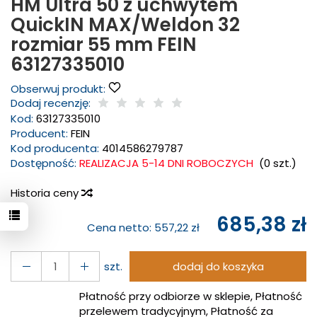
HM Ultra 50 z uchwytem
QuickIN MAX/Weldon 32
rozmiar 55 mm FEIN
63127335010
Obserwuj produkt:
Dodaj recenzję:
Kod:
63127335010
Producent:
FEIN
Kod producenta:
4014586279787
Dostępność:
REALIZACJA 5-14 DNI ROBOCZYCH
(
0
szt.)
Historia ceny
685,38 zł
Cena netto:
557,22 zł
szt.
dodaj do koszyka
Płatność przy odbiorze w sklepie, Płatność
przelewem tradycyjnym, Płatność za