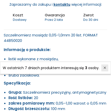
Zapraszamy do zakupu i
kontaktu
więcej informacji:
Koszt
Gwarancja
Zwrot
Dostawy
Przez 2 lata
Do 30 dni
Szczelinomierz mosiądz 0,05-1,0mm 20 list. FORMAT
44850020
Informację o produkcie:
listki wykonane z mosiądzu,
z oznaczoną grubością,
W ostatnich 7 dniach produktem interesują się
3
osoby.
zwężające się stożkowo,
śruba zaciskowa.
Specyfikacja:
Grupa:
Szczelinomierz precyzyjny, antymagnetyczny
Ilość listków:
20
zakres pomiarowy mm:
0,05–1,00 wzrost o 0,05 mm
Długość brzeszczotu:
100 mm