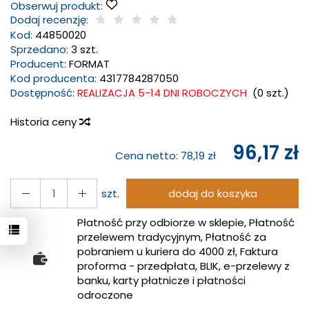
Obserwuj produkt:
Dodaj recenzję:
Kod:
44850020
Sprzedano:
3 szt.
Producent:
FORMAT
Kod producenta:
4317784287050
Dostępność:
REALIZACJA 5-14 DNI ROBOCZYCH
(
0
szt.)
Historia ceny
96,17 zł
Cena netto:
78,19 zł
szt.
dodaj do koszyka
Płatność przy odbiorze w sklepie, Płatność
przelewem tradycyjnym, Płatność za
pobraniem u kuriera do 4000 zł, Faktura
proforma - przedpłata, BLIK, e-przelewy z
banku, karty płatnicze i płatności
odroczone