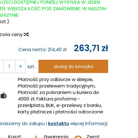
ILOŚCI DOSTĘPNEJ PONIŻEJ WYSYŁKA W JEDEN
IEŃ. WIĘKSZA ILOŚĆ POD ZAMÓWIENIE. W NASZYM
GAZYNIE:
szt.)
storia ceny
263,71 zł
Cena netto:
214,40 zł
szt.
dodaj do koszyka
Płatność przy odbiorze w sklepie,
Płatność przelewem tradycyjnym,
Płatność za pobraniem u kuriera do
4000 zł, Faktura proforma -
przedpłata, BLIK, e-przelewy z banku,
karty płatnicze i płatności odroczone
praszamy do zakupu i
kontaktu
więcej informacji:
Koszt
Gwarancja
Zwrot