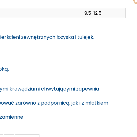
9,5-12,5
erścieni zewnętrznych łożyska i tulejek.
oką.
nymi krawędziami chwytającymi zapewnia
wać zarówno z podpornicą, jak i z młotkiem
 zamienne