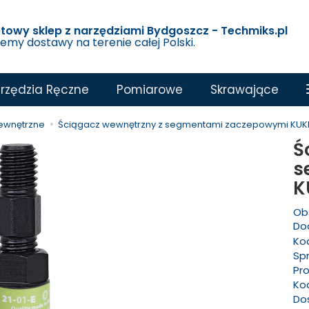
etowy sklep z narzędziami Bydgoszcz - Techmiks.pl
jemy dostawy na terenie całej Polski.
rzędzia Ręczne
Pomiarowe
Skrawające
ewnętrzne
Ściągacz wewnętrzny z segmentami zaczepowymi KUKK
Ś
s
K
Ob
Dod
Ko
Sp
Pr
Ko
Do