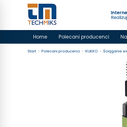
Intern
Realizu
Home
Polecani producenci
Na
Start
Polecani producenci
KUKKO
Ściąganie w