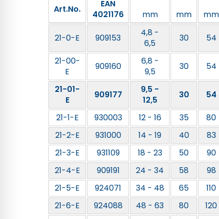
EAN
Art.No.
4021176
mm
mm
mm
4,8 -
21-0-E
909153
30
54
6,5
21-00-
6,8 -
909160
30
54
E
9,5
21-01-
9,5 -
909177
30
54
E
12,5
21-1-E
930003
12 - 16
35
80
21-2-E
931000
14 - 19
40
83
21-3-E
931109
18 - 23
50
90
21-4-E
909191
24 - 34
58
98
21-5-E
924071
34 - 48
65
110
21-6-E
924088
48 - 63
80
120