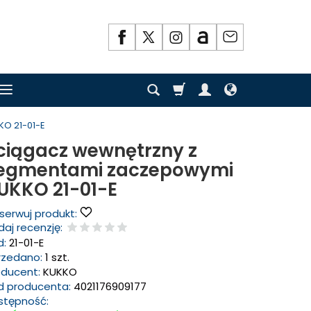
O 21-01-E
ciągacz wewnętrzny z
egmentami zaczepowymi
UKKO 21-01-E
serwuj produkt:
aj recenzję:
d:
21-01-E
rzedano:
1 szt.
oducent:
KUKKO
d producenta:
4021176909177
stępność: