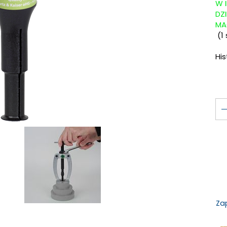
W 
DZ
MA
(
1
Hi
Za