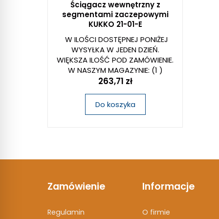
Ściągacz wewnętrzny z
segmentami zaczepowymi
KUKKO 21-01-E
W ILOŚCI DOSTĘPNEJ PONIŻEJ
WYSYŁKA W JEDEN DZIEŃ.
WIĘKSZA ILOŚĆ POD ZAMÓWIENIE.
W NASZYM MAGAZYNIE:
(1 )
263,71 zł
Do koszyka
Zamówienie
Informacje
Regulamin
O firmie