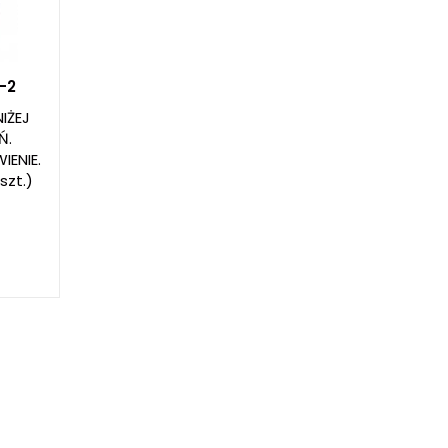
-2
IŻEJ
Ń.
ENIE.
szt.)