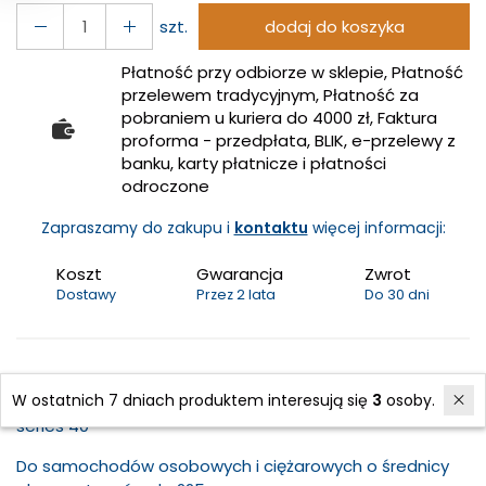
szt.
dodaj do koszyka
Płatność przy odbiorze w sklepie, Płatność
przelewem tradycyjnym, Płatność za
pobraniem u kuriera do 4000 zł, Faktura
proforma - przedpłata, BLIK, e-przelewy z
banku, karty płatnicze i płatności
odroczone
Zapraszamy do zakupu i
kontaktu
więcej informacji:
Koszt
Gwarancja
Zwrot
Dostawy
Przez 2 lata
Do 30 dni
Ściągacz uniwersalny piasty koła
W ostatnich 7 dniach produktem interesują się
3
osoby.
series 40
Do samochodów osobowych i ciężarowych o średnicy