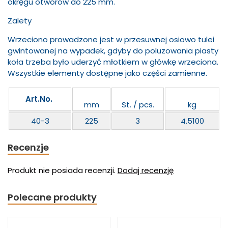
okręgu otworów do 225 mm.
Zalety
Wrzeciono prowadzone jest w przesuwnej osiowo tulei
gwintowanej na wypadek, gdyby do poluzowania piasty
koła trzeba było uderzyć młotkiem w główkę wrzeciona.
Wszystkie elementy dostępne jako części zamienne.
Art.No.
mm
St. / pcs.
kg
40-3
225
3
4.5100
Recenzje
Produkt nie posiada recenzji.
Dodaj recenzję
Polecane produkty