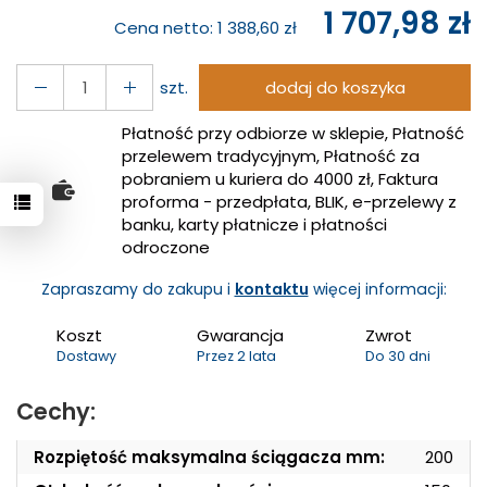
1 707,98 zł
Cena netto:
1 388,60 zł
szt.
dodaj do koszyka
Płatność przy odbiorze w sklepie, Płatność
przelewem tradycyjnym, Płatność za
pobraniem u kuriera do 4000 zł, Faktura
proforma - przedpłata, BLIK, e-przelewy z
banku, karty płatnicze i płatności
odroczone
Zapraszamy do zakupu i
kontaktu
więcej informacji:
Koszt
Gwarancja
Zwrot
Dostawy
Przez 2 lata
Do 30 dni
Cechy:
Rozpiętość maksymalna ściągacza mm:
200