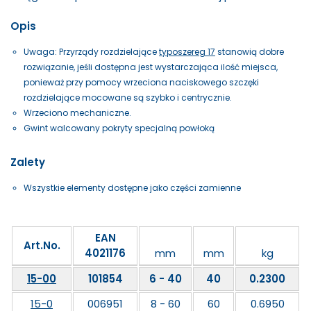
Opis
Uwaga: Przyrządy rozdzielające
typoszereg 17
stanowią dobre
rozwiązanie, jeśli dostępna jest wystarczająca ilość miejsca,
ponieważ przy pomocy wrzeciona naciskowego szczęki
rozdzielające mocowane są szybko i centrycznie.
Wrzeciono mechaniczne.
Gwint walcowany pokryty specjalną powłoką
Zalety
Wszystkie elementy dostępne jako części zamienne
EAN
Art.No.
4021176
mm
mm
kg
15-00
101854
6 - 40
40
0.2300
15-0
006951
8 - 60
60
0.6950