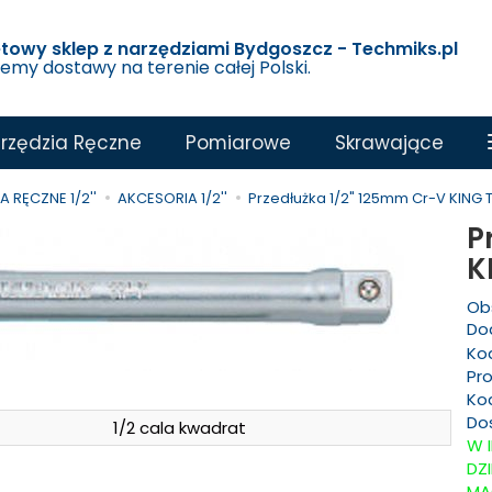
etowy sklep z narzędziami Bydgoszcz - Techmiks.pl
jemy dostawy na terenie całej Polski.
rzędzia Ręczne
Pomiarowe
Skrawające
 RĘCZNE 1/2''
AKCESORIA 1/2''
Przedłużka 1/2" 125mm Cr-V KING
P
K
Ob
Dod
Ko
Pr
Ko
Do
1/2 cala kwadrat
W 
DZ
MA