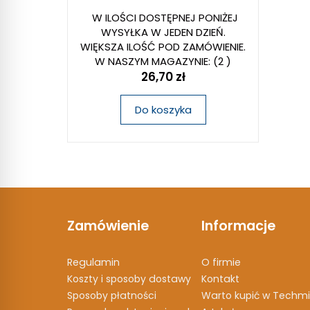
W ILOŚCI DOSTĘPNEJ PONIŻEJ
WYSYŁKA W JEDEN DZIEŃ.
WIĘKSZA ILOŚĆ POD ZAMÓWIENIE.
W NASZYM MAGAZYNIE:
(2 )
26,70 zł
Do koszyka
Zamówienie
Informacje
Regulamin
O firmie
Koszty i sposoby dostawy
Kontakt
Sposoby płatności
Warto kupić w Techmi