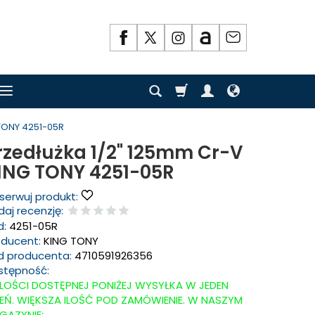
 TONY 4251-05R
rzedłużka 1/2" 125mm Cr-V
ING TONY 4251-05R
serwuj produkt:
aj recenzję:
d:
4251-05R
oducent:
KING TONY
d producenta:
4710591926356
stępność:
ILOŚCI DOSTĘPNEJ PONIŻEJ WYSYŁKA W JEDEN
IEŃ. WIĘKSZA ILOŚĆ POD ZAMÓWIENIE. W NASZYM
GAZYNIE: