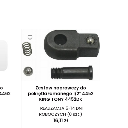
do
Zestaw naprawczy do
 4462
pokrętła łamanego 1/2" 4452
KING TONY 4452DK
REALIZACJA 5-14 DNI
ROBOCZYCH
(0 szt.)
16,11 zł