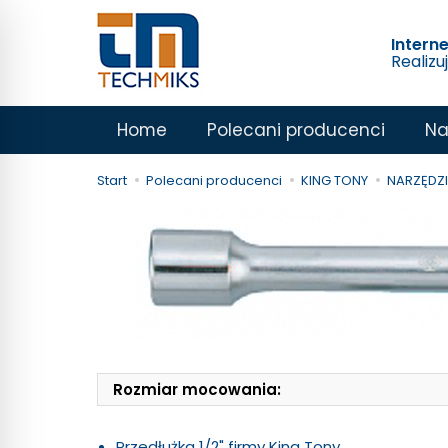
Intern
Realizu
Home
Polecani producenci
Na
Start
Polecani producenci
KING TONY
NARZĘDZIA
Rozmiar mocowania:
Przedłużka 1/2" firmy King Tony.