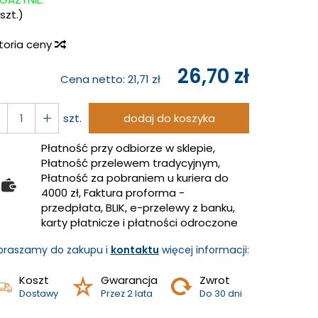
szt.)
storia ceny
26,70 zł
Cena netto:
21,71 zł
szt.
dodaj do koszyka
Płatność przy odbiorze w sklepie,
Płatność przelewem tradycyjnym,
Płatność za pobraniem u kuriera do
4000 zł, Faktura proforma -
przedpłata, BLIK, e-przelewy z banku,
karty płatnicze i płatności odroczone
praszamy do zakupu i
kontaktu
więcej informacji:
Koszt
Gwarancja
Zwrot
Dostawy
Przez 2 lata
Do 30 dni