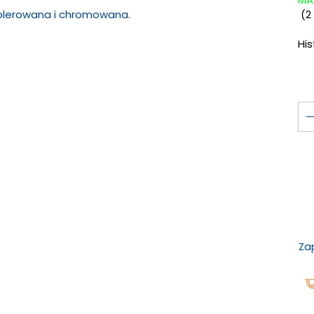
olerowana i chromowana.
(
2
Hi
Za