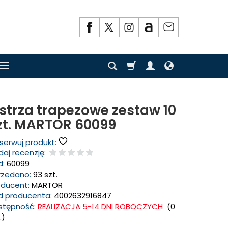
strza trapezowe zestaw 10
zt. MARTOR 60099
serwuj produkt:
aj recenzję:
d:
60099
rzedano:
93 szt.
oducent:
MARTOR
d producenta:
4002632916847
stępność:
REALIZACJA 5-14 DNI ROBOCZYCH
(
0
.)