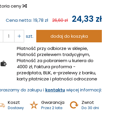
storia ceny
24,33 zł
Cena netto:
19,78 zł
26,60 zł
szt.
dodaj do koszyka
Płatność przy odbiorze w sklepie,
Płatność przelewem tradycyjnym,
Płatność za pobraniem u kuriera do
4000 zł, Faktura proforma -
przedpłata, BLIK, e-przelewy z banku,
karty płatnicze i płatności odroczone
praszamy do zakupu i
kontaktu
więcej informacji:
Koszt
Gwarancja
Zwrot
Dostawy
Przez 2 lata
Do 30 dni