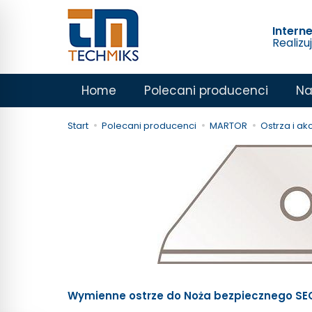
Intern
Realizu
Home
Polecani producenci
Na
Start
Polecani producenci
MARTOR
Ostrza i ak
Wymienne ostrze do Noża bezpiecznego SE