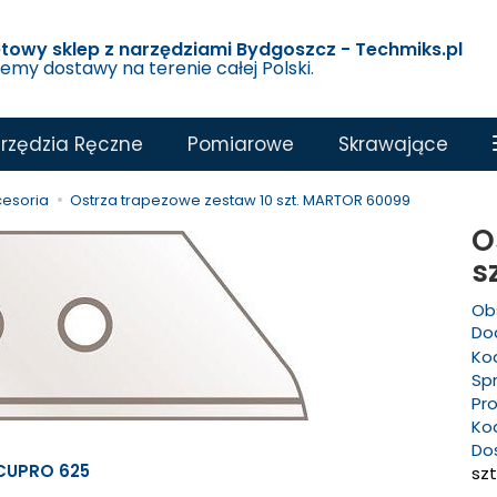
etowy sklep z narzędziami Bydgoszcz - Techmiks.pl
jemy dostawy na terenie całej Polski.
rzędzia Ręczne
Pomiarowe
Skrawające
cesoria
Ostrza trapezowe zestaw 10 szt. MARTOR 60099
O
s
Ob
Dod
Ko
Sp
Pr
Ko
Do
CUPRO 625
szt