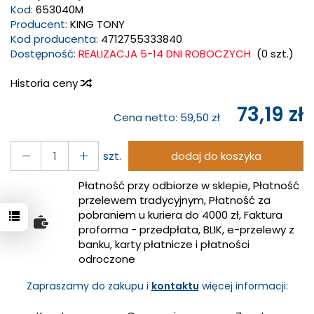
Kod:
653040M
Producent:
KING TONY
Kod producenta:
4712755333840
Dostępność:
REALIZACJA 5-14 DNI ROBOCZYCH
(
0
szt.)
Historia ceny
73,19 zł
Cena netto:
59,50 zł
szt.
dodaj do koszyka
Płatność przy odbiorze w sklepie, Płatność
przelewem tradycyjnym, Płatność za
pobraniem u kuriera do 4000 zł, Faktura
proforma - przedpłata, BLIK, e-przelewy z
banku, karty płatnicze i płatności
odroczone
Zapraszamy do zakupu i
kontaktu
więcej informacji: