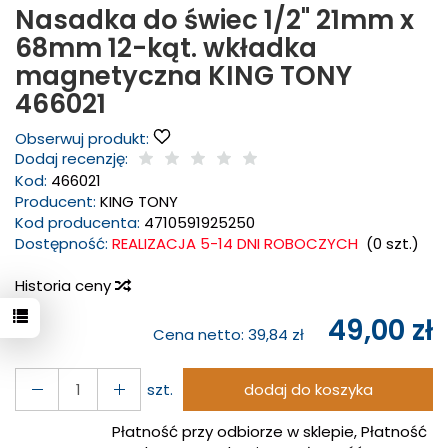
Nasadka do świec 1/2" 21mm x
68mm 12-kąt. wkładka
magnetyczna KING TONY
466021
Obserwuj produkt:
Dodaj recenzję:
Kod:
466021
Producent:
KING TONY
Kod producenta:
4710591925250
Dostępność:
REALIZACJA 5-14 DNI ROBOCZYCH
(
0
szt.)
Historia ceny
49,00 zł
Cena netto:
39,84 zł
szt.
dodaj do koszyka
Płatność przy odbiorze w sklepie, Płatność