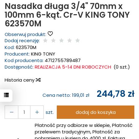
Nasadka długa 3/4" 70mm x
100mm 6-kąt. Cr-V KING TONY
623570M
Obserwuj produkt:
Dodaj recenzję:
Kod:
623570M
Producent:
KING TONY
Kod producenta:
4712755789487
Dostępność:
REALIZACJA 5-14 DNI ROBOCZYCH
(
0
szt.)
Historia ceny
244,78 zł
Cena netto:
199,01 zł
szt.
dodaj do koszyka
Płatność przy odbiorze w sklepie, Płatność
przelewem tradycyjnym, Płatność za
pobraniem u kuriera do 4000 zł, Faktura