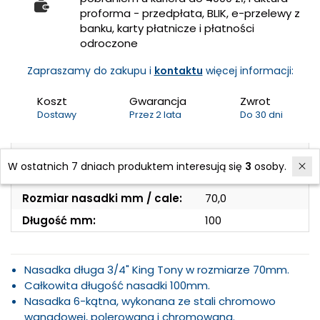
proforma - przedpłata, BLIK, e-przelewy z
banku, karty płatnicze i płatności
odroczone
Zapraszamy do zakupu i
kontaktu
więcej informacji:
Koszt
Gwarancja
Zwrot
Dostawy
Przez 2 lata
Do 30 dni
Opakowanie:
Na sztuki
W ostatnich 7 dniach produktem interesują się
3
osoby.
Rozmiar mocowania:
3/4 cala kwadrat
Rozmiar nasadki mm / cale:
70,0
Długość mm:
100
Nasadka długa 3/4" King Tony w rozmiarze 70mm.
Całkowita długość nasadki 100mm.
Nasadka 6-kątna, wykonana ze stali chromowo
wanadowej, polerowana i chromowana.