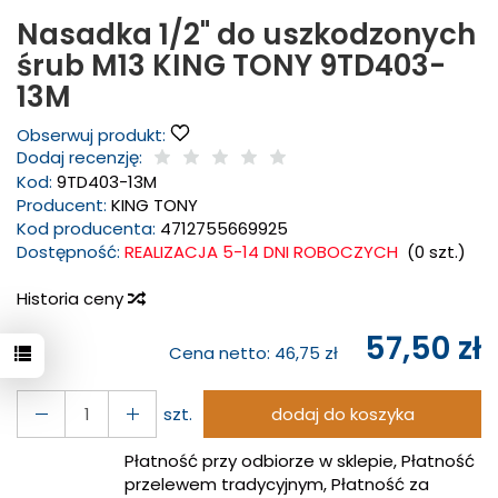
Nasadka 1/2" do uszkodzonych
śrub M13 KING TONY 9TD403-
13M
Obserwuj produkt:
Dodaj recenzję:
Kod:
9TD403-13M
Producent:
KING TONY
Kod producenta:
4712755669925
Dostępność:
REALIZACJA 5-14 DNI ROBOCZYCH
(
0
szt.)
Historia ceny
57,50 zł
Cena netto:
46,75 zł
szt.
dodaj do koszyka
Płatność przy odbiorze w sklepie, Płatność
przelewem tradycyjnym, Płatność za