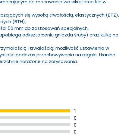
omocującym do mocowania we wkrętarce lub w
czających się wysoką trwałością, elastycznych (BTZ),
dych (BTH),
ości 50 mm do zastosowań specjalnych,
(zapobiega odkształceniu gniazda śruby) oraz kulką na
rzymałością i trwałością; możliwość ustawienia w
rzystość podczas przechowywania na regale; tkanina
ierzchnie narażone na zarysowania.
1
0
0
0