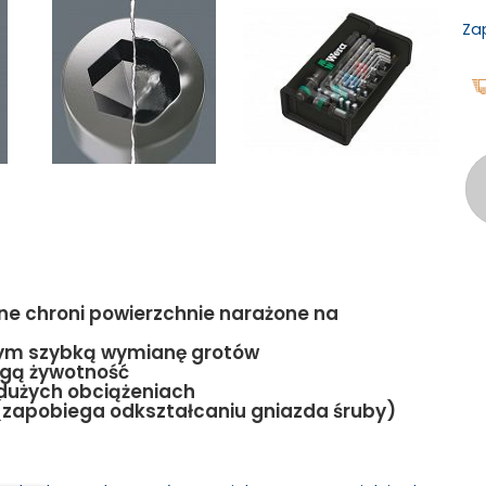
Za
ne chroni powierzchnie narażone na
ym szybką wymianę grotów
ugą żywotność
dużych obciążeniach
s (zapobiega odkształcaniu gniazda śruby)