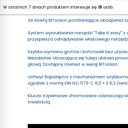
Stosowane w przypadku pracy z użyciem mocny
W ostatnich 7 dniach produktem interesuje się
18
osób.
przenoszenia dużych sił podczas montażu ma
Ze strefą BiTorsion pochłaniające obciążenia 
System wyszukiwania narzędzi "Take it easy" z
przyspiesza odnajdywanie właściwego narzędz
Szybka wymiana grotów i końcówek bez użycia
Niezależnie obracająca się tuleja ułatwia prow
głową. Dostępny również w wersji BiTorsion.
Uchwyt Rapidaptor z mechanizmem szybkomoc
zgodnie z normą DIN ISO 1173-C 6,3 + E 6,3 (seria
Klucze trzpieniowe chromowane odznaczają si
trwałością.