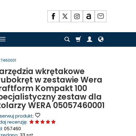
57460001
arzędzia wkrętakowe
rubokręt w zestawie Wera
raftform Kompakt 100
pecjalistyczny zestaw dla
tolarzy WERA 05057460001
serwuj produkt:
aj recenzję:
d:
057460
rzedano:
33 szt.