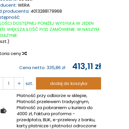
oducent:
WERA
d producenta:
4013288179968
stępność:
ILOŚCI DOSTĘPNEJ PONIŻEJ WYSYŁKA W JEDEN
IEŃ. WIĘKSZA ILOŚĆ POD ZAMÓWIENIE. W NASZYM
GAZYNIE:
szt.)
storia ceny
413,11 zł
Cena netto:
335,86 zł
szt.
dodaj do koszyka
Płatność przy odbiorze w sklepie,
Płatność przelewem tradycyjnym,
Płatność za pobraniem u kuriera do
4000 zł, Faktura proforma -
przedpłata, BLIK, e-przelewy z banku,
karty płatnicze i płatności odroczone