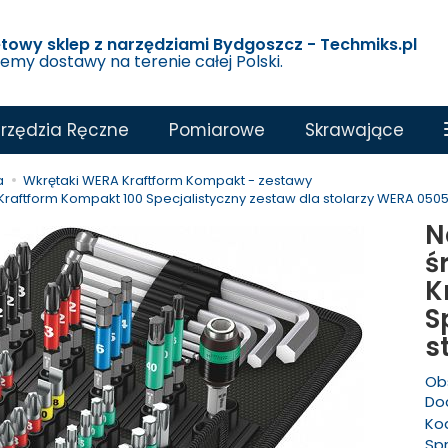
etowy sklep z narzędziami Bydgoszcz - Techmiks.pl
jemy dostawy na terenie całej Polski.
rzędzia Ręczne
Pomiarowe
Skrawające
a
Wkrętaki WERA Kraftform Kompakt - zestawy
raftform Kompakt 100 Specjalistyczny zestaw dla stolarzy WERA 050
N
ś
K
S
s
Ob
Dod
Ko
Sp