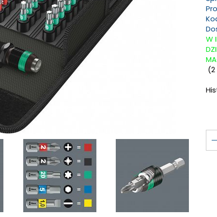
Pr
Ko
Do
W 
DZ
MA
(
2
Hi