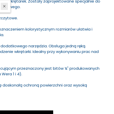
ch wkrętarek. Zostały zaprojektowane specjalnie do
szynowego.
szczytowe.
 oznaczeniem kolorystycznym rozmiarów ułatwia i
ia.
 dodatkowego narzędzia. Obsługa jedną ręką.
adzenie wkrętarki. Idealny przy wykonywaniu prac nad
ującym przeznaczony jest bitów ¼" produkowanych
 Wera 1 i 4).
ę doskonałą ochroną powierzchni oraz wysoką