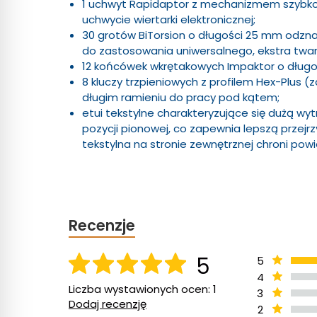
1 uchwyt Rapidaptor z mechanizmem szybk
uchwycie wiertarki elektronicznej;
30 grotów BiTorsion o długości 25 mm odzna
do zastosowania uniwersalnego, ekstra twar
12 końcówek wkrętakowych Impaktor o dług
8 kluczy trzpieniowych z profilem Hex-Plus 
długim ramieniu do pracy pod kątem;
etui tekstylne charakteryzujące się dużą wyt
pozycji pionowej, co zapewnia lepszą przej
tekstylna na stronie zewnętrznej chroni pow
Recenzje
5
5
4
Liczba wystawionych ocen: 1
3
Dodaj recenzję
2