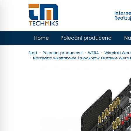
Intern
Realizu
Home
Polecani producenci
Na
Start
Polecani producenci
WERA
Wkrętaki Wer
Narzędzia wkrętakowe śrubokręt w zestawie Wera K