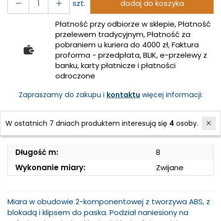
szt.
dodaj do koszyka
Płatność przy odbiorze w sklepie, Płatność
przelewem tradycyjnym, Płatność za
pobraniem u kuriera do 4000 zł, Faktura
proforma - przedpłata, BLIK, e-przelewy z
banku, karty płatnicze i płatności
odroczone
Zapraszamy do zakupu i
kontaktu
więcej informacji:
Koszt
Gwarancja
Zwrot
W ostatnich 7 dniach produktem interesują się
4
osoby.
Dostawy
Przez 2 lata
Do 30 dni
Długość m:
8
Wykonanie miary:
Zwijane
Miara w obudowie 2-komponentowej z tworzywa ABS, z
blokadą i klipsem do paska. Podział naniesiony na