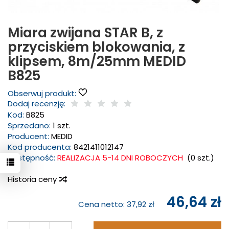
Miara zwijana STAR B, z
przyciskiem blokowania, z
klipsem, 8m/25mm MEDID
B825
Obserwuj produkt:
Dodaj recenzję:
Kod:
B825
Sprzedano:
1 szt.
Producent:
MEDID
Kod producenta:
8421411012147
Dostępność:
REALIZACJA 5-14 DNI ROBOCZYCH
(
0
szt.)
Historia ceny
46,64 zł
Cena netto:
37,92 zł