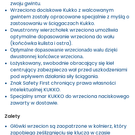
zwoju gwintu.
Wrzeciona dociskowe Kukko z walcowanym
gwintem zostały opracowane specjalnie z myślą o
zastosowaniu w ściągaczach Kukko.
Dwustronny wierzchołek wrzeciona umożliwia
optymalne dopasowanie wrzeciona do wału
(końcówka kulista i ostra).
Optymalne dopasowanie wrzeciona
do wału dzięki
dwustronnej
końcówce wrzeciona.
Łożyskowany, swobodnie obracający się kieł
centrujący zabezpiecza wał przed uszkodzeniami
pod wpływem działania siły ściągania.
Znak Safety First chroniący prawa własności
intelektualnej
KUKKO
.
Specjalny smar
KUKKO
do wrzeciona naciskowego
zawarty w dostawie.
Zalety
Główki wrzecion są zaopatrzone w kołnierz, który
zapobiega ześlizgnięciu się klucza w czasie