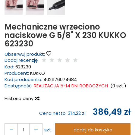
Mechaniczne wrzeciono
naciskowe G 5/8" X 230 KUKKO
623230
Obserwuj produkt:
Dodaj recenzję:
Kod:
623230
Producent:
KUKKO
Kod producenta:
4021176074684
Dostępność:
REALIZACJA 5-14 DNI ROBOCZYCH
(
0
szt.)
Historia ceny
386,49 zł
Cena netto:
314,22 zł
szt.
dodaj do koszyka