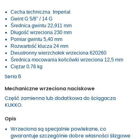
Cecha techniczna
Imperial
Gwint
G 5/8" / 14
G
Średnica gwintu
22,911 mm
Długość wrzeciona
230 mm
Pomiar gwintu
5,40 mm
Rozwartość klucza
24 mm
Dwustronny wierzchołek wrzeciona
620260
Średnica mocowania końcówki wrzeciona
12,5 mm
Ciężar
0.76 kg
Seria 6
Mechaniczne wrzeciona naciskowe
Część zamienna lub dodatkowa do ściągacza
KUKKO
.
Opis
Wrzeciona są specjalnie powlekane, co
gwarantuje szczególnie dobre własności ślizgowe