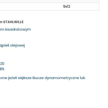
9x12
m STAHLWILLE
iem kwadratowym
pieli olejowej
120
89.
ne jeżeli większe klucze dynamometryczne lub