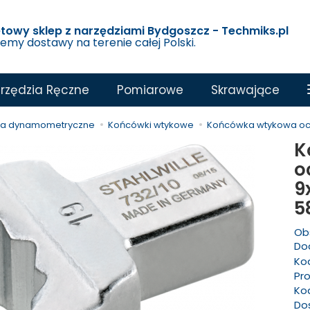
etowy sklep z narzędziami Bydgoszcz - Techmiks.pl
jemy dostawy na terenie całej Polski.
rzędzia Ręczne
Pomiarowe
Skrawające
ia dynamometryczne
Końcówki wtykowe
Końcówka wtykowa oc
K
o
9
5
Ob
Dod
Ko
Pr
Ko
Do