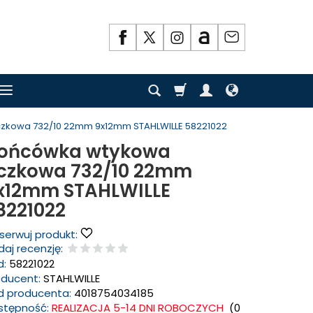
zkowa 732/10 22mm 9x12mm STAHLWILLE 58221022
ońcówka wtykowa
czkowa 732/10 22mm
x12mm STAHLWILLE
8221022
serwuj produkt:
aj recenzję:
d:
58221022
oducent:
STAHLWILLE
d producenta:
4018754034185
stępność:
REALIZACJA 5-14 DNI ROBOCZYCH
(
0