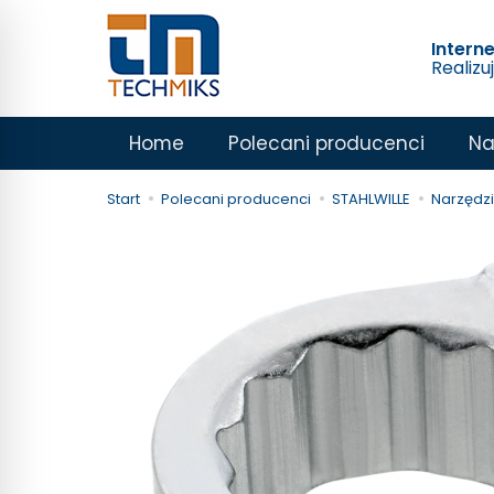
Intern
Realizu
Home
Polecani producenci
Na
Start
Polecani producenci
STAHLWILLE
Narzędz