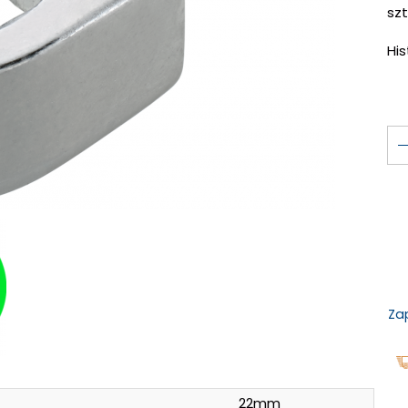
szt
Hi
Za
22mm