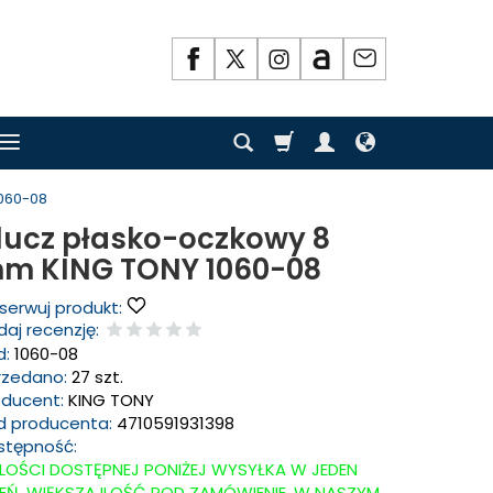
060-08
lucz płasko-oczkowy 8
m KING TONY 1060-08
serwuj produkt:
aj recenzję:
d:
1060-08
rzedano:
27 szt.
oducent:
KING TONY
d producenta:
4710591931398
stępność:
ILOŚCI DOSTĘPNEJ PONIŻEJ WYSYŁKA W JEDEN
IEŃ. WIĘKSZA ILOŚĆ POD ZAMÓWIENIE. W NASZYM