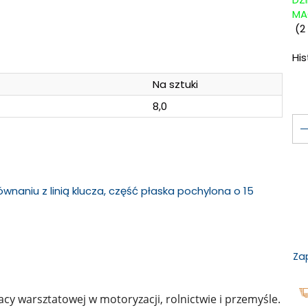
MA
(
2
Hi
Na sztuki
8,0
naniu z linią klucza, część płaska pochylona o 15
Za
cy warsztatowej w motoryzacji, rolnictwie i przemyśle.