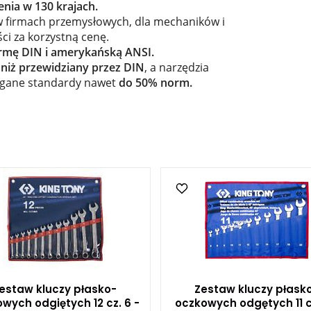
enia w 130 krajach.
 firmach przemysłowych, dla mechaników i
ci za korzystną cenę.
rmę DIN i amerykańską ANSI.
niż przewidziany przez DIN
, a narzędzia
gane standardy nawet
do 50% norm.
estaw kluczy płasko-
Zestaw kluczy płask
wych odgiętych 12 cz. 6 -
oczkowych odgętych 11 cz