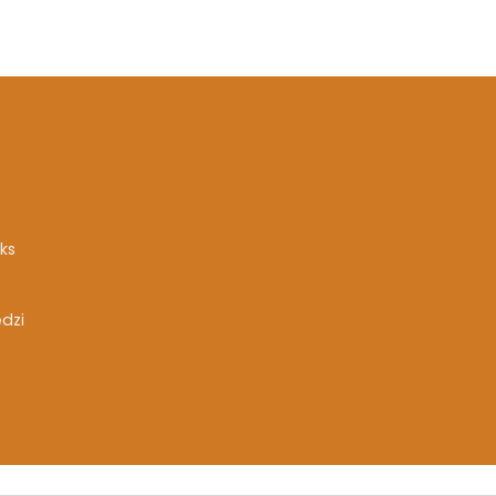
ks
ędzi