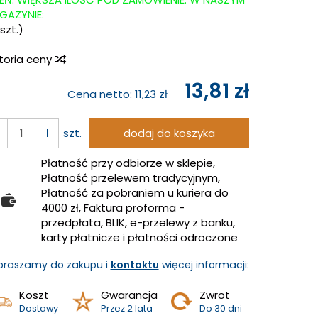
GAZYNIE:
szt.)
storia ceny
13,81 zł
Cena netto:
11,23 zł
szt.
dodaj do koszyka
Płatność przy odbiorze w sklepie,
Płatność przelewem tradycyjnym,
Płatność za pobraniem u kuriera do
4000 zł, Faktura proforma -
przedpłata, BLIK, e-przelewy z banku,
karty płatnicze i płatności odroczone
praszamy do zakupu i
kontaktu
więcej informacji:
Koszt
Gwarancja
Zwrot
Dostawy
Przez 2 lata
Do 30 dni