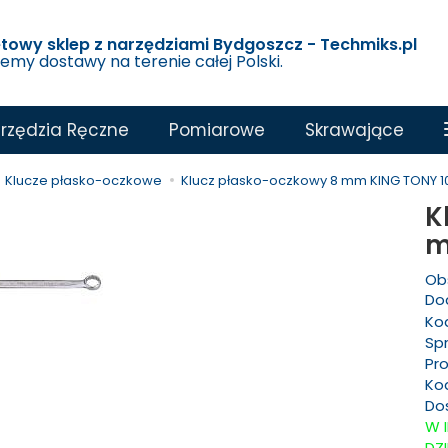
etowy sklep z narzędziami Bydgoszcz - Techmiks.pl
jemy dostawy na terenie całej Polski.
rzędzia Ręczne
Pomiarowe
Skrawające
Klucze płasko-oczkowe
Klucz płasko-oczkowy 8 mm KING TONY 1
K
m
Ob
Dod
Ko
Sp
Pr
Ko
Do
W 
DZ