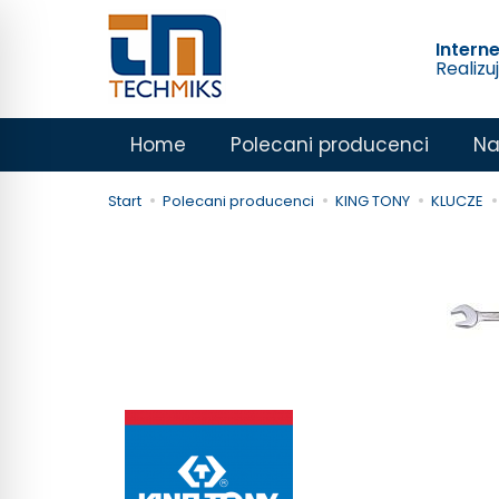
Intern
Realizu
Home
Polecani producenci
Na
Start
Polecani producenci
KING TONY
KLUCZE