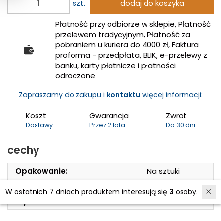
szt.
dodaj do koszyka
Płatność przy odbiorze w sklepie, Płatność
przelewem tradycyjnym, Płatność za
pobraniem u kuriera do 4000 zł, Faktura
proforma - przedpłata, BLIK, e-przelewy z
banku, karty płatnicze i płatności
odroczone
Zapraszamy do zakupu i
kontaktu
więcej informacji:
Koszt
Gwarancja
Zwrot
Dostawy
Przez 2 lata
Do 30 dni
cechy
Opakowanie:
Na sztuki
Rozmiar klucza mm/cale:
41,0 46,0
W ostatnich 7 dniach produktem interesują się
3
osoby.
Wykonanie:
Chromowane