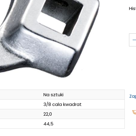
Hi
Na sztuki
Za
3/8 cala kwadrat
22,0
44,5