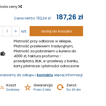
storia ceny
187,26 zł
Cena netto:
152,24 zł
szt.
dodaj do koszyka
Płatność przy odbiorze w sklepie,
Płatność przelewem tradycyjnym,
Płatność za pobraniem u kuriera do
4000 zł, Faktura proforma -
przedpłata, BLIK, e-przelewy z banku,
karty płatnicze i płatności odroczone
praszamy do zakupu i
kontaktu
więcej informacji:
Koszt
Gwarancja
Zwrot
Dostawy
Przez 2 lata
Do 30 dni