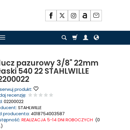
lucz pazurowy 3/8" 22mm
łaski 540 22 STAHLWILLE
2200022
serwuj produkt:
aj recenzję:
d:
02200022
oducent:
STAHLWILLE
d producenta:
4018754003587
stępność:
REALIZACJA 5-14 DNI ROBOCZYCH
(
0
.)