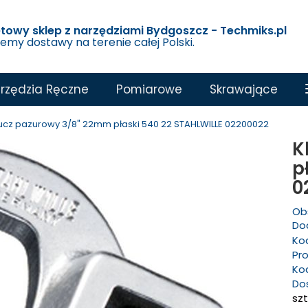
etowy sklep z narzędziami Bydgoszcz - Techmiks.pl
jemy dostawy na terenie całej Polski.
rzędzia Ręczne
Pomiarowe
Skrawające
ucz pazurowy 3/8" 22mm płaski 540 22 STAHLWILLE 02200022
K
p
0
Ob
Dod
Ko
Pr
Ko
Do
szt