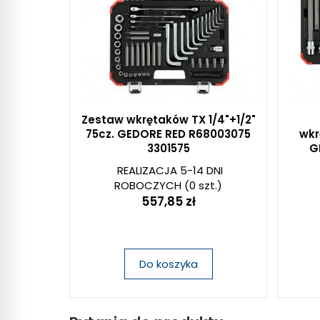
Zestaw wkrętaków TX 1/4"+1/2"
75cz. GEDORE RED R68003075
wkr
3301575
G
REALIZACJA 5-14 DNI
ROBOCZYCH
(0 szt.)
557,85 zł
Do koszyka