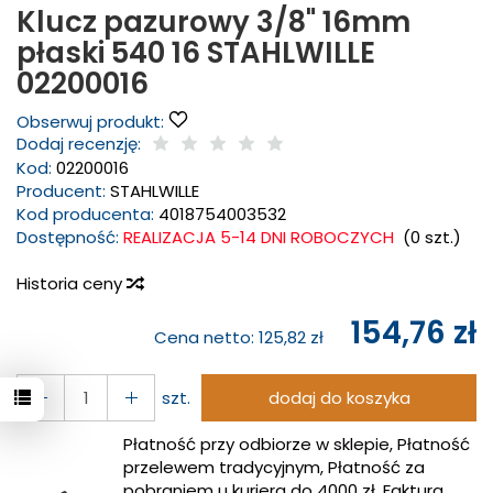
Klucz pazurowy 3/8" 16mm
płaski 540 16 STAHLWILLE
02200016
Obserwuj produkt:
Dodaj recenzję:
Kod:
02200016
Producent:
STAHLWILLE
Kod producenta:
4018754003532
Dostępność:
REALIZACJA 5-14 DNI ROBOCZYCH
(
0
szt.)
Historia ceny
154,76 zł
Cena netto:
125,82 zł
szt.
dodaj do koszyka
Płatność przy odbiorze w sklepie, Płatność
przelewem tradycyjnym, Płatność za
pobraniem u kuriera do 4000 zł, Faktura