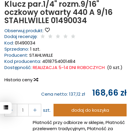
Klucz par.1/4" rozm.9/16"
oczkowy otwarty 440 A 9/16
STAHLWILLE 01490034
Obserwuj produkt:
Dodaj recenzję:
Kod:
01490034
Sprzedano:
1 szt.
Producent:
STAHLWILLE
Kod producenta:
4018754001484
Dostępność:
REALIZACJA 5-14 DNI ROBOCZYCH
(
0
szt.)
Historia ceny
168,66 zł
Cena netto:
137,12 zł
szt.
dodaj do koszyka
Płatność przy odbiorze w sklepie, Płatność
przelewem tradycyjnym, Płatność za