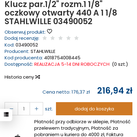
Klucz par.1/2" rozm.1 1/8"
oczkowy otwarty 440 A 1 1/8
STAHLWILLE 03490052
Obserwuj produkt:
Dodaj recenzję:
Kod:
03490052
Producent:
STAHLWILLE
Kod producenta:
4018754008445
Dostępność:
REALIZACJA 5-14 DNI ROBOCZYCH
(
0
szt.)
Historia ceny
216,94 zł
Cena netto:
176,37 zł
szt.
dodaj do koszyka
Płatność przy odbiorze w sklepie, Płatność
przelewem tradycyjnym, Płatność za
pobraniem u kuriera do 4000 zł, Faktura