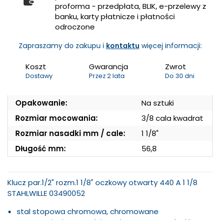
proforma - przedpłata, BLIK, e-przelewy z
banku, karty płatnicze i płatności
odroczone
Zapraszamy do zakupu i
kontaktu
więcej informacji:
Koszt
Gwarancja
Zwrot
Dostawy
Przez 2 lata
Do 30 dni
Opakowanie:
Na sztuki
Rozmiar mocowania:
3/8 cala kwadrat
Rozmiar nasadki mm / cale:
1 1/8"
Długość mm:
56,8
Klucz par.1/2" rozm.1 1/8" oczkowy otwarty 440 A 1 1/8
STAHLWILLE 03490052
stal stopowa chromowa, chromowane