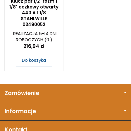
Klucz par.1/2" rozm.1
1/8" oczkowy otwarty
440 A 1 1/8
STAHLWILLE
03490052
REALIZACJA 5-14 DNI
ROBOCZYCH
(0 )
216,94 zł
Do koszyka
Zamówienie
Informacje
Kontakt