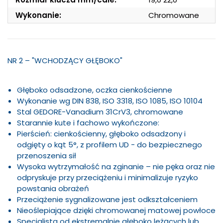
Wykonanie:
Chromowane
NR 2 – "WCHODZĄCY GŁĘBOKO"
Głęboko odsadzone, oczka cienkościenne
Wykonanie wg DIN 838, ISO 3318, ISO 1085, ISO 10104
Stal GEDORE-Vanadium 31CrV3, chromowane
Starannie kute i fachowo wykończone:
Pierścień: cienkościenny, głęboko odsadzony i
odgięty o kąt 5°, z profilem UD - do bezpiecznego
przenoszenia sił
Wysoka wytrzymałość na zginanie – nie pęka oraz nie
odpryskuje przy przeciążeniu i minimalizuje ryzyko
powstania obrażeń
Przeciążenie sygnalizowane jest odkształceniem
Nieoślepiające dzięki chromowanej matowej powłoce
Specjalista od ekstremalnie głęboko leżących lub