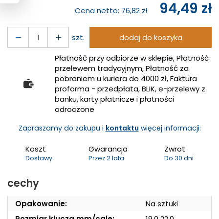
94,49 zł
Cena netto:
76,82 zł
szt.
dodaj do koszyka
Płatność przy odbiorze w sklepie, Płatność
przelewem tradycyjnym, Płatność za
pobraniem u kuriera do 4000 zł, Faktura
proforma - przedpłata, BLIK, e-przelewy z
banku, karty płatnicze i płatności
odroczone
Zapraszamy do zakupu i
kontaktu
więcej informacji:
Koszt
Gwarancja
Zwrot
Dostawy
Przez 2 lata
Do 30 dni
cechy
Opakowanie:
Na sztuki
Rozmiar klucza mm/cale:
19,0 22,0