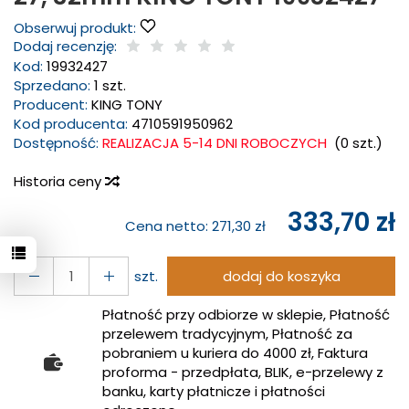
Obserwuj produkt:
Dodaj recenzję:
Kod:
19932427
Sprzedano:
1 szt.
Producent:
KING TONY
Kod producenta:
4710591950962
Dostępność:
REALIZACJA 5-14 DNI ROBOCZYCH
(
0
szt.)
Historia ceny
333,70 zł
Cena netto:
271,30 zł
szt.
dodaj do koszyka
Płatność przy odbiorze w sklepie, Płatność
przelewem tradycyjnym, Płatność za
pobraniem u kuriera do 4000 zł, Faktura
proforma - przedpłata, BLIK, e-przelewy z
banku, karty płatnicze i płatności