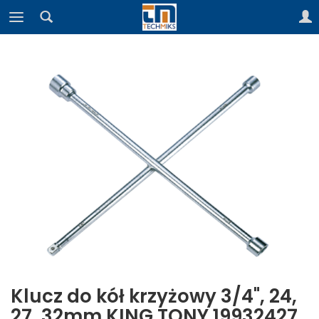
Klucz do kół krzyżowy 3/4", 24,
27, 32mm KING TONY 19932427