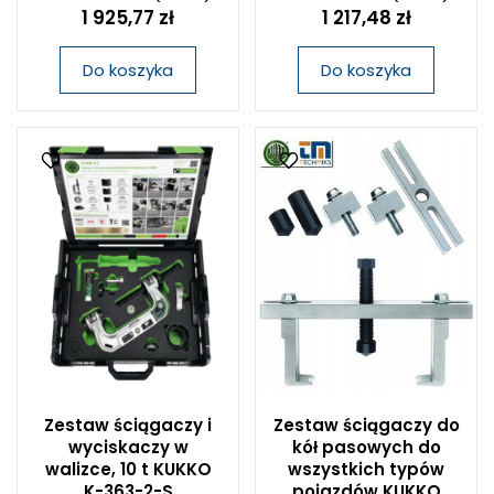
1 925,77 zł
1 217,48 zł
Do koszyka
Do koszyka
Zestaw ściągaczy i
Zestaw ściągaczy do
wyciskaczy w
kół pasowych do
walizce, 10 t KUKKO
wszystkich typów
K-363-2-S
pojazdów KUKKO