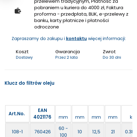
przelewem tradycyjnym, Płatność za
pobraniem u kuriera do 4000 zł, Faktura
proforma - przedpłata, BLIK, e-przelewy z
banku, karty płatnicze i płatności
odroczone
Zapraszamy do zakupu i
kontaktu
więcej informacji:
Koszt
Gwarancja
Zwrot
Dostawy
Przez 2 lata
Do 30 dni
Klucz do filtrów oleju
EAN
Art.No.
4021176
mm
mm
mm
mm
kg
60 -
108-1
760426
10
12,5
21
0.38
100