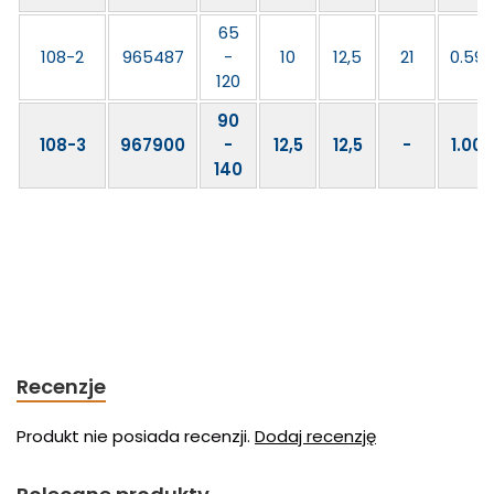
65
108-2
965487
-
10
12,5
21
0.59
120
90
108-3
967900
-
12,5
12,5
-
1.00
140
Recenzje
Produkt nie posiada recenzji.
Dodaj recenzję