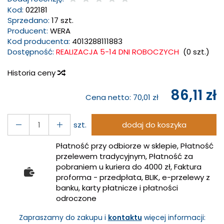
Kod:
022181
Sprzedano:
17 szt.
Producent:
WERA
Kod producenta:
4013288111883
Dostępność:
REALIZACJA 5-14 DNI ROBOCZYCH
(
0
szt.)
Historia ceny
86,11 zł
Cena netto:
70,01 zł
szt.
dodaj do koszyka
Płatność przy odbiorze w sklepie, Płatność
przelewem tradycyjnym, Płatność za
pobraniem u kuriera do 4000 zł, Faktura
proforma - przedpłata, BLIK, e-przelewy z
banku, karty płatnicze i płatności
odroczone
Zapraszamy do zakupu i
kontaktu
więcej informacji: