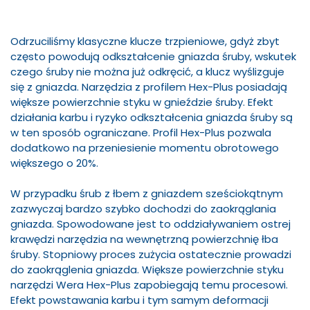
Odrzuciliśmy klasyczne klucze trzpieniowe, gdyż zbyt
często powodują odkształcenie gniazda śruby, wskutek
czego śruby nie można już odkręcić, a klucz wyślizguje
się z gniazda. Narzędzia z profilem Hex-Plus posiadają
większe powierzchnie styku w gnieździe śruby. Efekt
działania karbu i ryzyko odkształcenia gniazda śruby są
w ten sposób ograniczane. Profil Hex-Plus pozwala
dodatkowo na przeniesienie momentu obrotowego
większego o 20%.
W przypadku śrub z łbem z gniazdem sześciokątnym
zazwyczaj bardzo szybko dochodzi do zaokrąglania
gniazda. Spowodowane jest to oddziaływaniem ostrej
krawędzi narzędzia na wewnętrzną powierzchnię łba
śruby. Stopniowy proces zużycia ostatecznie prowadzi
do zaokrąglenia gniazda. Większe powierzchnie styku
narzędzi Wera Hex-Plus zapobiegają temu procesowi.
Efekt powstawania karbu i tym samym deformacji