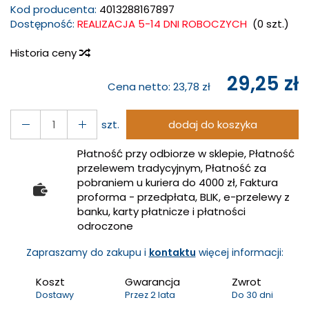
Kod producenta:
4013288167897
Dostępność:
REALIZACJA 5-14 DNI ROBOCZYCH
(
0
szt.)
Historia ceny
29,25 zł
Cena netto:
23,78 zł
szt.
dodaj do koszyka
Płatność przy odbiorze w sklepie, Płatność
przelewem tradycyjnym, Płatność za
pobraniem u kuriera do 4000 zł, Faktura
proforma - przedpłata, BLIK, e-przelewy z
banku, karty płatnicze i płatności
odroczone
Zapraszamy do zakupu i
kontaktu
więcej informacji:
Koszt
Gwarancja
Zwrot
Dostawy
Przez 2 lata
Do 30 dni