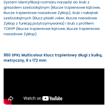
System identyfikacji rozmiaru narzędzi do śrub z
gniazdem sześciokątnym (klucze trzpieniowe kątowe,
klucze trzpieniowe nasadowe Zyklop), śrub i nakrętek
sześciokątnych (klucz płaski Joker, klucze nasadowe
Zyklop z funkcją przytrzymywania) i śrub z profilem
TORX® (klucze trzpieniowe kątowe, klucze trzpieniowe
nasadowe Zyklop).
950 SPKL Multicolour Klucz trzpieniowy długi z kulką,
metryczny, 6 x 172 mm