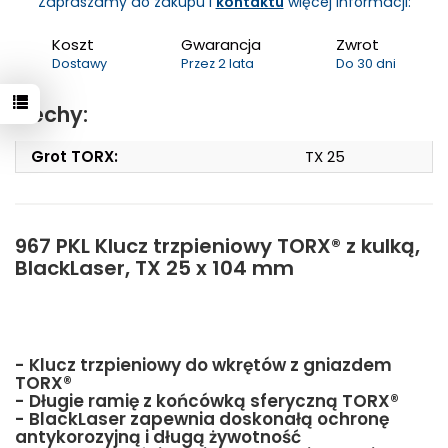
Zapraszamy do zakupu i
kontaktu
więcej informacji:
Koszt
Gwarancja
Zwrot
Dostawy
Przez 2 lata
Do 30 dni
Cechy:
Grot TORX:
TX 25
967 PKL Klucz trzpieniowy TORX® z kulką,
BlackLaser, TX 25 x 104 mm
- Klucz trzpieniowy do wkrętów z gniazdem
TORX®
- Długie ramię z końcówką sferyczną TORX®
- BlackLaser zapewnia doskonałą ochronę
antykorozyjną i długą żywotność