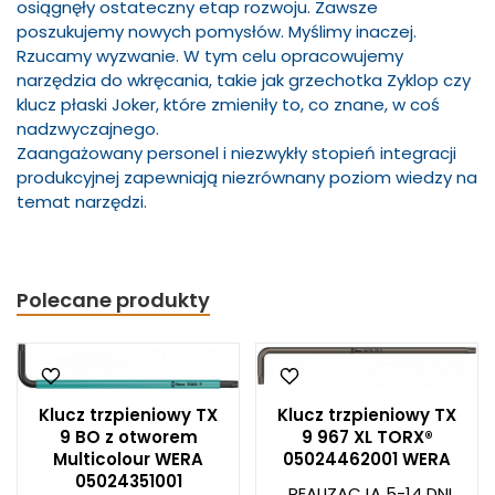
osiągnęły ostateczny etap rozwoju. Zawsze
poszukujemy nowych pomysłów. Myślimy inaczej.
Rzucamy wyzwanie. W tym celu opracowujemy
narzędzia do wkręcania, takie jak grzechotka Zyklop czy
klucz płaski Joker, które zmieniły to, co znane, w coś
nadzwyczajnego.
Zaangażowany personel i niezwykły stopień integracji
produkcyjnej zapewniają niezrównany poziom wiedzy na
temat narzędzi.
Polecane produkty
Klucz trzpieniowy TX
Klucz trzpieniowy TX
9 BO z otworem
9 967 XL TORX®
Multicolour WERA
05024462001 WERA
05024351001
REALIZACJA 5-14 DNI