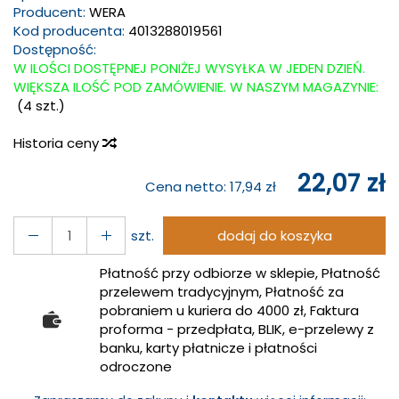
Producent:
WERA
Kod producenta:
4013288019561
Dostępność:
W ILOŚCI DOSTĘPNEJ PONIŻEJ WYSYŁKA W JEDEN DZIEŃ.
WIĘKSZA ILOŚĆ POD ZAMÓWIENIE. W NASZYM MAGAZYNIE:
(
4
szt.)
Historia ceny
22,07 zł
Cena netto:
17,94 zł
szt.
dodaj do koszyka
Płatność przy odbiorze w sklepie, Płatność
przelewem tradycyjnym, Płatność za
pobraniem u kuriera do 4000 zł, Faktura
proforma - przedpłata, BLIK, e-przelewy z
banku, karty płatnicze i płatności
odroczone