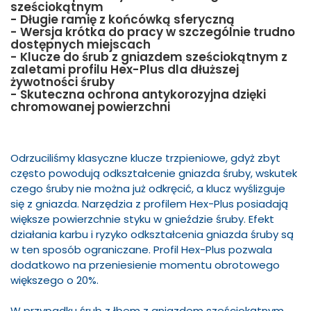
sześciokątnym
- Długie ramię z końcówką sferyczną
- Wersja krótka do pracy w szczególnie trudno
dostępnych miejscach
- Klucze do śrub z gniazdem sześciokątnym z
zaletami profilu Hex-Plus dla dłuższej
żywotności śruby
- Skuteczna ochrona antykorozyjna dzięki
chromowanej powierzchni
Odrzuciliśmy klasyczne klucze trzpieniowe, gdyż zbyt
często powodują odkształcenie gniazda śruby, wskutek
czego śruby nie można już odkręcić, a klucz wyślizguje
się z gniazda. Narzędzia z profilem Hex-Plus posiadają
większe powierzchnie styku w gnieździe śruby. Efekt
działania karbu i ryzyko odkształcenia gniazda śruby są
w ten sposób ograniczane. Profil Hex-Plus pozwala
dodatkowo na przeniesienie momentu obrotowego
większego o 20%.
W przypadku śrub z łbem z gniazdem sześciokątnym