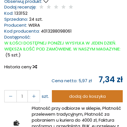
Obserwuj produkt:
Dodaj recenzję:
Kod:
133152
Sprzedano:
24 szt.
Producent:
WERA
Kod producenta:
4013288098061
Dostępność:
W ILOŚCI DOSTĘPNEJ PONIŻEJ WYSYŁKA W JEDEN DZIEŃ.
WIĘKSZA ILOŚĆ POD ZAMÓWIENIE. W NASZYM MAGAZYNIE:
(
5
szt.)
Historia ceny
7,34 zł
Cena netto:
5,97 zł
szt.
dodaj do koszyka
Płatność przy odbiorze w sklepie, Płatność
przelewem tradycyjnym, Płatność za
pobraniem u kuriera do 4000 zł, Faktura
proforma - przedpłata, BLIK, e-przelewy z