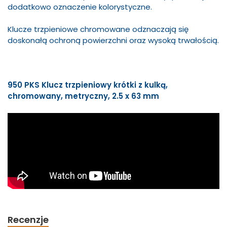
dodatkowo oznaczenie kolorystyczne.
Klucze trzpieniowe chromowane odznaczają się
doskonałą ochroną powierzchni oraz wysoką trwałością.
950 PKS Klucz trzpieniowy krótki z kulką,
chromowany, metryczny, 2.5 x 63 mm
Recenzje