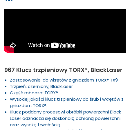
967 Klucz trzpieniowy TORX®, BlackLaser
Zastosowanie: do wkrętów z gniazdem TORX® TX9
Trzpień: czerniony, BlackLaser
Część robocza: TORX®
Wysokiej jakości klucz trzpieniowy do śrub i wkrętów z
gniazdem TORX®.
Klucz poddany procesowi obróbki powierzchni Black
Laser odznacza się doskonałą ochroną powierzchni
oraz wysoką trwałością.