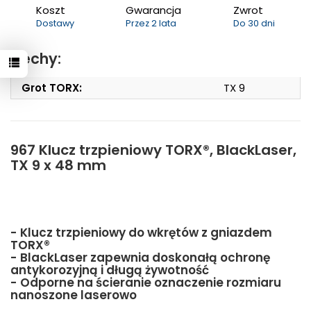
Koszt
Gwarancja
Zwrot
Dostawy
Przez 2 lata
Do 30 dni
Cechy:
Grot TORX:
TX 9
967 Klucz trzpieniowy TORX®, BlackLaser,
TX 9 x 48 mm
- Klucz trzpieniowy do wkrętów z gniazdem
TORX®
- BlackLaser zapewnia doskonałą ochronę
antykorozyjną i długą żywotność
- Odporne na ścieranie oznaczenie rozmiaru
nanoszone laserowo