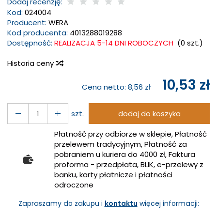
Dodaj recenzję:
Kod:
024004
Producent:
WERA
Kod producenta:
4013288019288
Dostępność:
REALIZACJA 5-14 DNI ROBOCZYCH
(
0
szt.)
Historia ceny
10,53 zł
Cena netto:
8,56 zł
szt.
dodaj do koszyka
Płatność przy odbiorze w sklepie, Płatność
przelewem tradycyjnym, Płatność za
pobraniem u kuriera do 4000 zł, Faktura
proforma - przedpłata, BLIK, e-przelewy z
banku, karty płatnicze i płatności
odroczone
Zapraszamy do zakupu i
kontaktu
więcej informacji: