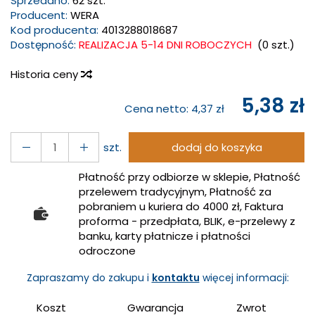
Sprzedano:
62 szt.
Producent:
WERA
Kod producenta:
4013288018687
Dostępność:
REALIZACJA 5-14 DNI ROBOCZYCH
(
0
szt.)
Historia ceny
5,38 zł
Cena netto:
4,37 zł
szt.
dodaj do koszyka
Płatność przy odbiorze w sklepie, Płatność
przelewem tradycyjnym, Płatność za
pobraniem u kuriera do 4000 zł, Faktura
proforma - przedpłata, BLIK, e-przelewy z
banku, karty płatnicze i płatności
odroczone
Zapraszamy do zakupu i
kontaktu
więcej informacji:
Koszt
Gwarancja
Zwrot