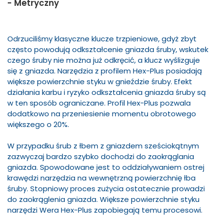
- Metryczny
Odrzuciliśmy klasyczne klucze trzpieniowe, gdyż zbyt
często powodują odkształcenie gniazda śruby, wskutek
czego śruby nie można już odkręcić, a klucz wyślizguje
się z gniazda. Narzędzia z profilem Hex-Plus posiadają
większe powierzchnie styku w gnieździe śruby. Efekt
działania karbu i ryzyko odkształcenia gniazda śruby są
w ten sposób ograniczane. Profil Hex-Plus pozwala
dodatkowo na przeniesienie momentu obrotowego
większego o 20%.
W przypadku śrub z łbem z gniazdem sześciokątnym
zazwyczaj bardzo szybko dochodzi do zaokrąglania
gniazda. Spowodowane jest to oddziaływaniem ostrej
krawędzi narzędzia na wewnętrzną powierzchnię łba
śruby. Stopniowy proces zużycia ostatecznie prowadzi
do zaokrąglenia gniazda. Większe powierzchnie styku
narzędzi Wera Hex-Plus zapobiegają temu procesowi.