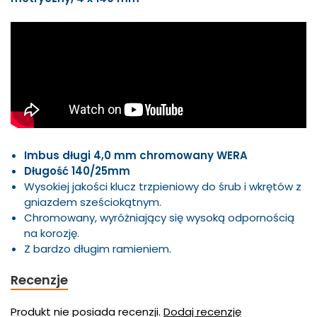
Imbus długi 4,0 mm chromowany WERA
Długość 140/25mm
Wysokiej jakości klucz trzpieniowy do śrub i wkrętów z
gniazdem sześciokątnym.
Chromowany, wyróżniający się wysoką odpornością
na korozję.
Z bardzo długim ramieniem.
Recenzje
Produkt nie posiada recenzji.
Dodaj recenzję