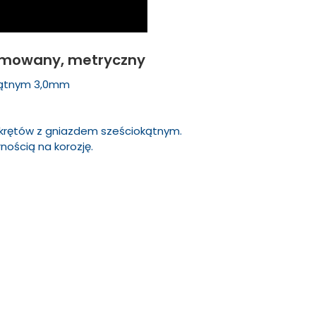
hromowany, metryczny
kątnym 3,0mm
i wkrętów z gniazdem sześciokątnym.
ością na korozję.