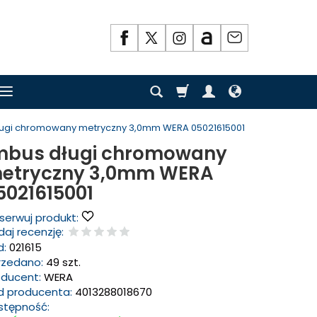
ługi chromowany metryczny 3,0mm WERA 05021615001
mbus długi chromowany
etryczny 3,0mm WERA
5021615001
serwuj produkt:
aj recenzję:
d:
021615
rzedano:
49 szt.
oducent:
WERA
d producenta:
4013288018670
stępność: