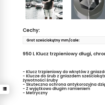
Cechy:
Grot sześciokątny mm/cale:
950 L Klucz trzpieniowy długi, ch
- Klucz trzpieniowy do wkrętów z gnia
- Klucze do śrub z gniazdem sześciokątn
żywotności śruby
- Skuteczna ochrona antykorozyjna dzi
- Z wyjątkowo długim ramieniem
- Metryczny