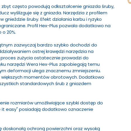
yż zbyt często powodują odkształcenie gniazda śruby,
lucz wyślizguje się z gniazda. Narzędzia z profilem
 gnieździe śruby. Efekt działania karbu i ryzyko
ograniczane. Profil Hex-Plus pozwala dodatkowo na
 o 20%.
ątnym zazwyczaj bardzo szybko dochodzi do
działywaniem ostrej krawędzi narzędzia na
 proces zużycia ostatecznie prowadzi do
tyku narzędzi Wera Hex-Plus zapobiegają temu
mym deformacji ulega znacznemu zmniejszeniu.
0% większych momentów obrotowych. Dodatkowo
szystkich standardowych śrub z gniazdem
zenie rozmiarów umożliwiające szybki dostęp do
e it easy" posiadają dodatkowo oznaczenie
ę doskonałą ochroną powierzchni oraz wysoką