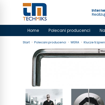
Intern
Realizu
Home
Polecani producenci
Na
Start
Polecani producenci
WERA
Klucze trzpi