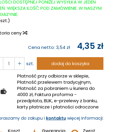
ILOŚCI DOSTĘPNEJ PONIŻEJ WYSYŁKA W JEDEN
IEŃ. WIĘKSZA ILOŚĆ POD ZAMÓWIENIE. W NASZYM
GAZYNIE:
szt.)
storia ceny
4,35 zł
Cena netto:
3,54 zł
szt.
dodaj do koszyka
Płatność przy odbiorze w sklepie,
Płatność przelewem tradycyjnym,
Płatność za pobraniem u kuriera do
4000 zł, Faktura proforma -
przedpłata, BLIK, e-przelewy z banku,
karty płatnicze i płatności odroczone
praszamy do zakupu i
kontaktu
więcej informacji:
Koszt
Gwarancja
Zwrot