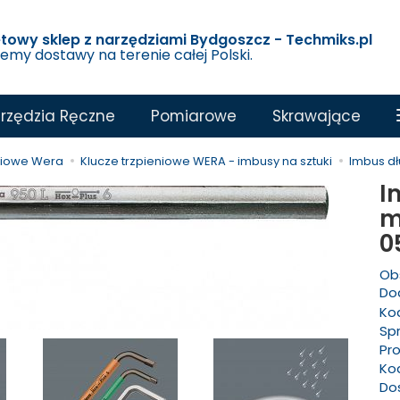
etowy sklep z narzędziami Bydgoszcz - Techmiks.pl
jemy dostawy na terenie całej Polski.
rzędzia Ręczne
Pomiarowe
Skrawające
eniowe Wera
Klucze trzpieniowe WERA - imbusy na sztuki
Imbus d
I
m
0
Ob
Dod
Ko
Sp
Pr
Ko
Do