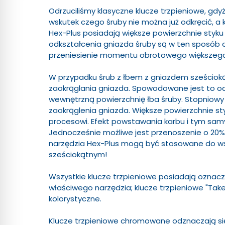
Odrzuciliśmy klasyczne klucze trzpieniowe, gd
wskutek czego śruby nie można już odkręcić, a k
Hex-Plus posiadają większe powierzchnie styku w
odkształcenia gniazda śruby są w ten sposób 
przeniesienie momentu obrotowego większego
W przypadku śrub z łbem z gniazdem sześciok
zaokrąglania gniazda. Spowodowane jest to od
wewnętrzną powierzchnię łba śruby. Stopniowy
zaokrąglenia gniazda. Większe powierzchnie s
procesowi. Efekt powstawania karbu i tym sa
Jednocześnie możliwe jest przenoszenie o 2
narzędzia Hex-Plus mogą być stosowane do w
sześciokątnym!
Wszystkie klucze trzpieniowe posiadają oznac
właściwego narzędzia; klucze trzpieniowe "Tak
kolorystyczne.
Klucze trzpieniowe chromowane odznaczają si