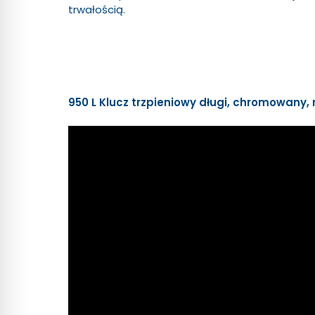
trwałością.
950 L Klucz trzpieniowy długi, chromowany,