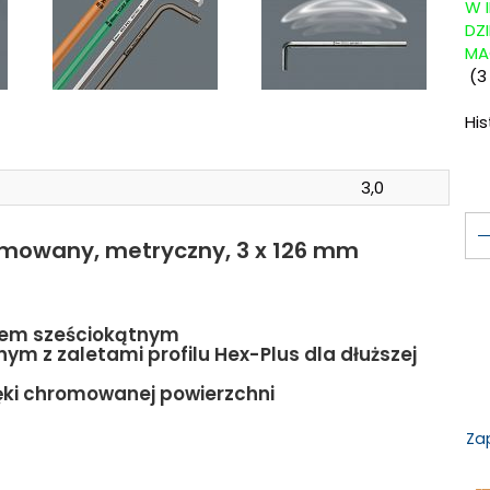
W 
DZ
MA
(
3
Hi
3,0
romowany, metryczny, 3 x 126 mm
zdem sześciokątnym
ym z zaletami profilu Hex-Plus dla dłuższej
ęki chromowanej powierzchni
Za