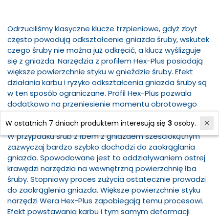
Odrzuciliśmy klasyczne klucze trzpieniowe, gdyż zbyt
często powodują odkształcenie gniazda śruby, wskutek
czego śruby nie można już odkręcić, a klucz wyślizguje
się z gniazda. Narzędzia z profilem Hex-Plus posiadają
większe powierzchnie styku w gnieździe śruby. Efekt
działania karbu i ryzyko odkształcenia gniazda śruby są
w ten sposób ograniczane. Profil Hex-Plus pozwala
dodatkowo na przeniesienie momentu obrotowego
większego o 20%.
W ostatnich 7 dniach produktem interesują się
3
osoby.
W przypadku śrub z łbem z gniazdem sześciokątnym
zazwyczaj bardzo szybko dochodzi do zaokrąglania
gniazda. Spowodowane jest to oddziaływaniem ostrej
krawędzi narzędzia na wewnętrzną powierzchnię łba
śruby. Stopniowy proces zużycia ostatecznie prowadzi
do zaokrąglenia gniazda. Większe powierzchnie styku
narzędzi Wera Hex-Plus zapobiegają temu procesowi.
Efekt powstawania karbu i tym samym deformacji