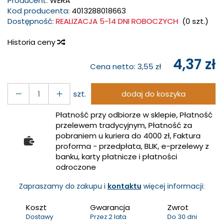
Producent:
WERA
Kod producenta:
4013288018663
Dostępność:
REALIZACJA 5-14 DNI ROBOCZYCH
(
0
szt.)
Historia ceny
4,37 zł
Cena netto:
3,55 zł
szt.
dodaj do koszyka
Płatność przy odbiorze w sklepie, Płatność
przelewem tradycyjnym, Płatność za
pobraniem u kuriera do 4000 zł, Faktura
proforma - przedpłata, BLIK, e-przelewy z
banku, karty płatnicze i płatności
odroczone
Zapraszamy do zakupu i
kontaktu
więcej informacji:
Koszt
Gwarancja
Zwrot
Dostawy
Przez 2 lata
Do 30 dni