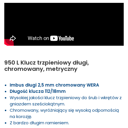
950 L Klucz trzpieniowy długi,
chromowany, metryczny
Imbus długi 2,5 mm chromowany WERA
Długość klucza 112/18mm
Wysokiej jakości klucz trzpieniowy do śrub i wkrętów z
gniazdem sześciokątnym.
Chromowany, wyróżniający się wysoką odpornością
na korozję.
Z bardzo długim ramieniem.