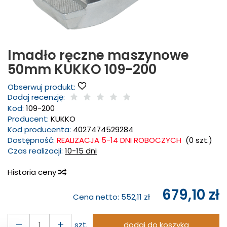
Imadło ręczne maszynowe
50mm KUKKO 109-200
Obserwuj produkt:
Dodaj recenzję:
Kod:
109-200
Producent:
KUKKO
Kod producenta:
4027474529284
Dostępność:
REALIZACJA 5-14 DNI ROBOCZYCH
(
0
szt.)
Czas realizacji:
10-15 dni
Historia ceny
679,10 zł
Cena netto:
552,11 zł
szt.
dodaj do koszyka