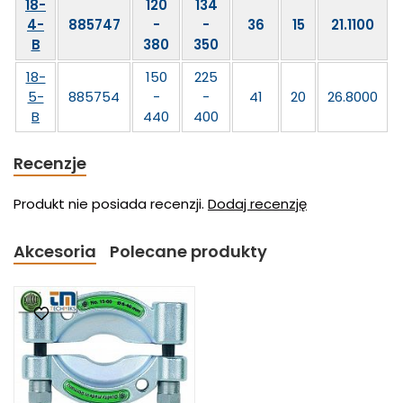
18-
120
134
4-
885747
-
-
36
15
21.1100
B
380
350
18-
150
225
5-
885754
-
-
41
20
26.8000
B
440
400
Recenzje
Produkt nie posiada recenzji.
Dodaj recenzję
Akcesoria
Polecane produkty