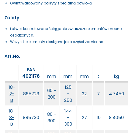
Gwint walcowany pokryty specjalną powłoką.
Zalety
Łatwe i kontrolowane ściąganie zwłaszcza elementów mocno
osadzonych.
Wszystkie elementy dostępne jako części zamienne
Art.No.
EAN
4021176
mm
mm
mm
t
kg
18-
125
60 -
2-
885723
-
22
7
4.7450
200
B
250
18-
144
80 -
3-
885730
-
27
10
8.4050
300
B
300