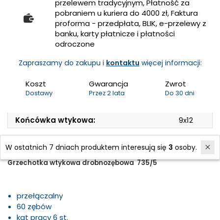
przelewem tradycyjnym, Płatność za
pobraniem u kuriera do 4000 zł, Faktura
proforma - przedpłata, BLIK, e-przelewy z
banku, karty płatnicze i płatności
odroczone
Zapraszamy do zakupu i
kontaktu
więcej informacji:
Koszt
Gwarancja
Zwrot
Dostawy
Przez 2 lata
Do 30 dni
Końcówka wtykowa:
9x12
W ostatnich 7 dniach produktem interesują się
3
osoby.
Grzechotka wtykowa drobnozębowa 735/5
przełączalny
60 zębów
kat pracy 6 st.