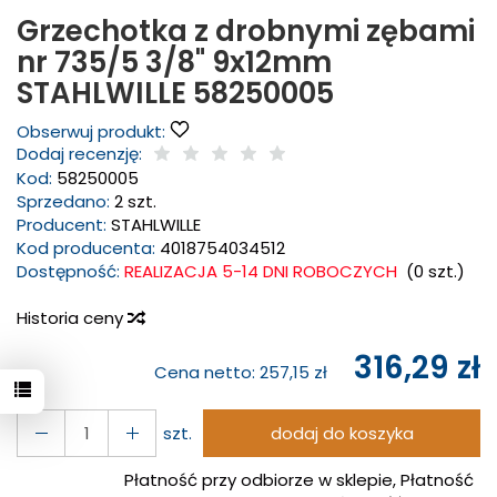
Grzechotka z drobnymi zębami
nr 735/5 3/8" 9x12mm
STAHLWILLE 58250005
Obserwuj produkt:
Dodaj recenzję:
Kod:
58250005
Sprzedano:
2 szt.
Producent:
STAHLWILLE
Kod producenta:
4018754034512
Dostępność:
REALIZACJA 5-14 DNI ROBOCZYCH
(
0
szt.)
Historia ceny
316,29 zł
Cena netto:
257,15 zł
szt.
dodaj do koszyka
Płatność przy odbiorze w sklepie, Płatność