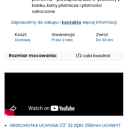
banku, karty płatnicze i płatności
odroczone
Zapraszamy do zakupu i
kontaktu
więcej informacji:
Koszt
Gwarancja
Zwrot
Dostawy
Przez 2 lata
Do 30 dni
Rozmiar mocowania:
1/2 cala kwadrat
GRZECHOTKA UCHYLNA 1/2" 32 ZĘBY 250mm UCHWYT