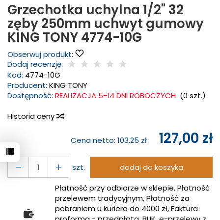
Grzechotka uchylna 1/2" 32
zęby 250mm uchwyt gumowy
KING TONY 4774-10G
Obserwuj produkt:
Dodaj recenzję:
Kod:
4774-10G
Producent:
KING TONY
Dostępność:
REALIZACJA 5-14 DNI ROBOCZYCH
(
0
szt.)
Historia ceny
127,00 zł
Cena netto:
103,25 zł
szt.
dodaj do koszyka
Płatność przy odbiorze w sklepie, Płatność
przelewem tradycyjnym, Płatność za
pobraniem u kuriera do 4000 zł, Faktura
proforma - przedpłata, BLIK, e-przelewy z