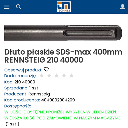
Dłuto płaskie SDS-max 400mm
RENNSTEIG 210 40000
Obserwuj produkt:
Dodaj recenzję:
Kod:
210 40000
Sprzedano:
1 szt.
Producent:
Rennsteig
Kod producenta:
4049002004209
Dostępność:
W ILOŚCI DOSTĘPNEJ PONIŻEJ WYSYŁKA W JEDEN DZIEŃ.
WIĘKSZA ILOŚĆ POD ZAMÓWIENIE. W NASZYM MAGAZYNIE:
(
1
szt.)