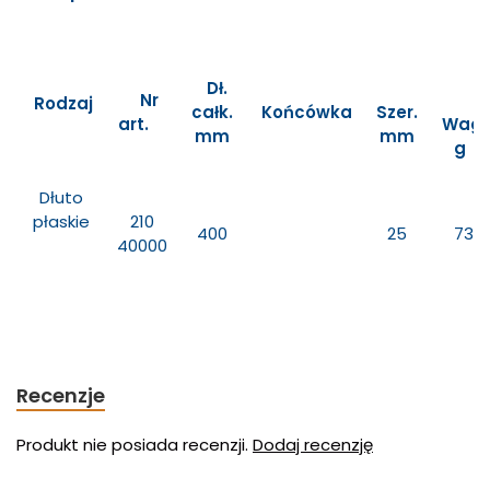
Dł.
Nr
Rodzaj
całk.
Końcówka
Szer.
art.
Wag
mm
mm
g
Dłuto
płaskie
210
400
25
730
40000
Recenzje
Produkt nie posiada recenzji.
Dodaj recenzję