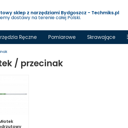
etowy sklep z narzędziami Bydgoszcz - Techmiks.pl
jemy dostawy na terenie całej Polski.
rzędzia Ręczne
Pomiarowe
Skrawające
inak
tek / przecinak
Młotek
odrzutowy