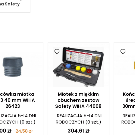
ha Safety
cówka młotka
Młotek z miękkim
Końc
-3 40 mm WIHA
obuchem zestaw
śre
26423
Safety WIHA 44008
30mm
LIZACJA 5-14 DNI
REALIZACJA 5-14 DNI
REALI
OCZYCH
(0 szt.)
ROBOCZYCH
(0 szt.)
ROBO
00 zł
304,61 zł
24,58 zł