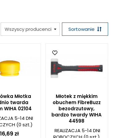
Sortowanie
ówka Młotka
Młotek z miękkim
dnio twarda
obuchem FibreBuzz
 WIHA 02104
bezodrzutowy,
bardzo twardy WIHA
ZACJA 5-14 DNI
44598
CZYCH
(0 szt.)
REALIZACJA 5-14 DNI
16,69 zł
ROBOCZYCH
(0 szt.)