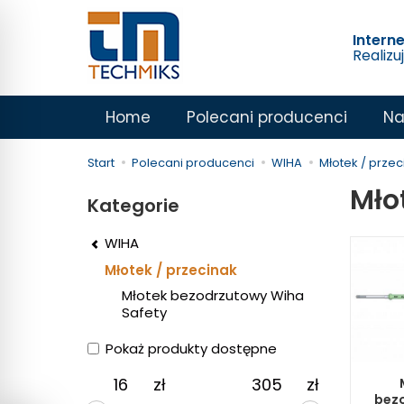
Intern
Realizu
Home
Polecani producenci
Na
Start
Polecani producenci
WIHA
Młotek / przec
Mło
Kategorie
WIHA
Młotek / przecinak
Młotek bezodrzutowy Wiha
Safety
Pokaż produkty dostępne
zł
zł
bez