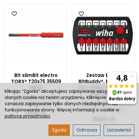
Bit slimBit electro
Zestaw bitów
TORX® T20x75 35509
BitBuddy®, bit TY 49
WIHA
mm TORX® 1/4" 7-cz.
Klikając “Zgoda” akceptujesz zapisywanie wszystkich
42115 WIHA
REALIZACJA 5-14 DNI
danych cookie na twoim urządzeniu. Kliknięcie “Odmowa”
REALIZACJA 5-14 DNI
oznacza zapisywanie tylko danych niezbędnych do
ROBOCZYCH
(0 szt.)
funkcjonowania strony. Więcej informacji o cookie w
ROBOCZYCH
(0 szt.)
25,92 zł
polityce prywatności
.
160,67 zł
Zgoda
Odmowa
Ustawienia