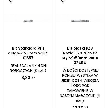
Bit Standard PH1
Bit płaski PZS
długość 25 mm WIHA
Pozid.E6,3 7049XZ
01657
SL/PZ1x50mm WIHA
32494
REALIZACJA 5-14 DNI
W ILOŚCI DOSTĘPNEJ
ROBOCZYCH
(0 szt.)
PONIŻEJ WYSYŁKA W
3,33 zł
JEDEN DZIEŃ. WIĘKSZA
ILOŚĆ POD
ZAMÓWIENIE. W
NASZYM MAGAZYNIE:
(5
szt.)
22,30 zł