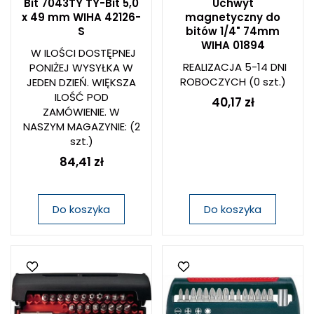
Bit 7043TY TY-Bit 5,0
Uchwyt
x 49 mm WIHA 42126-
magnetyczny do
S
bitów 1/4" 74mm
WIHA 01894
W ILOŚCI DOSTĘPNEJ
REALIZACJA 5-14 DNI
PONIŻEJ WYSYŁKA W
ROBOCZYCH
(0 szt.)
JEDEN DZIEŃ. WIĘKSZA
ILOŚĆ POD
40,17 zł
ZAMÓWIENIE. W
NASZYM MAGAZYNIE:
(2
szt.)
84,41 zł
Do koszyka
Do koszyka