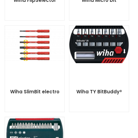
Wiha FlipSelector
Wiha Micro bit
Wiha SlimBit electro
Wiha TY BitBuddy®