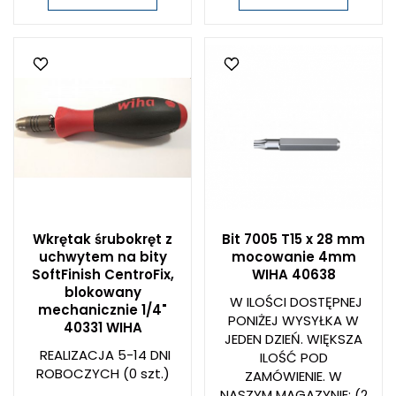
Wkrętak śrubokręt z
Bit 7005 T15 x 28 mm
uchwytem na bity
mocowanie 4mm
SoftFinish CentroFix,
WIHA 40638
blokowany
W ILOŚCI DOSTĘPNEJ
mechanicznie 1/4"
PONIŻEJ WYSYŁKA W
40331 WIHA
JEDEN DZIEŃ. WIĘKSZA
REALIZACJA 5-14 DNI
ILOŚĆ POD
ROBOCZYCH
(0 szt.)
ZAMÓWIENIE. W
NASZYM MAGAZYNIE:
(2