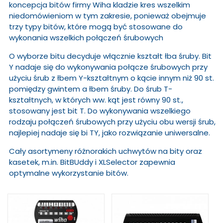
koncepcja bitów firmy Wiha kladzie kres wszelkim
niedomówieniom w tym zakresie, ponieważ obejmuje
trzy typy bitów, które mogą być stosowane do
wykonania wszelkich połączeń śrubowych
O wyborze bitu decyduje włącznie kształt łba śruby. Bit
Y nadaje się do wykonywania połącze śrubowych przy
użyciu śrub z łbem Y-kształtnym o kącie innym niż 90 st.
pomiędzy gwintem a łbem śruby. Do śrub T-
kształtnych, w których ww. kąt jest równy 90 st.,
stosowany jest bit T. Do wykonywania wszelkiego
rodzaju połączeń śrubowych przy użyciu obu wersji śrub,
najlepiej nadaje się bi TY, jako rozwiązanie uniwersalne.
Cały asortymeny różnorakich uchwytów na bity oraz
kasetek, m.in. BitBUddy i XLSelector zapewnia
optymalne wykorzystanie bitów.