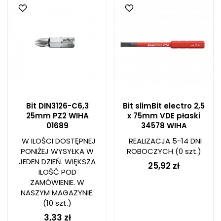
Bit DIN3126-C6,3
Bit slimBit electro 2,5
25mm PZ2 WIHA
x 75mm VDE płaski
01689
34578 WIHA
W ILOŚCI DOSTĘPNEJ
REALIZACJA 5-14 DNI
PONIŻEJ WYSYŁKA W
ROBOCZYCH
(0 szt.)
JEDEN DZIEŃ. WIĘKSZA
25,92 zł
ILOŚĆ POD
ZAMÓWIENIE. W
NASZYM MAGAZYNIE:
(10 szt.)
3,33 zł