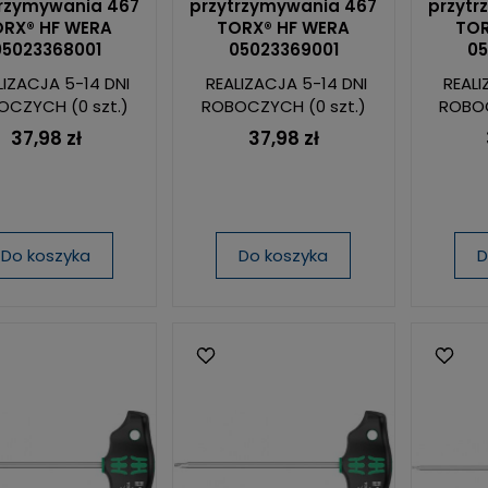
trzymywania 467
przytrzymywania 467
przytr
RX® HF WERA
TORX® HF WERA
TOR
05023368001
05023369001
05
LIZACJA 5-14 DNI
REALIZACJA 5-14 DNI
REALI
OCZYCH
(0 szt.)
ROBOCZYCH
(0 szt.)
ROBO
37,98 zł
37,98 zł
Do koszyka
Do koszyka
D