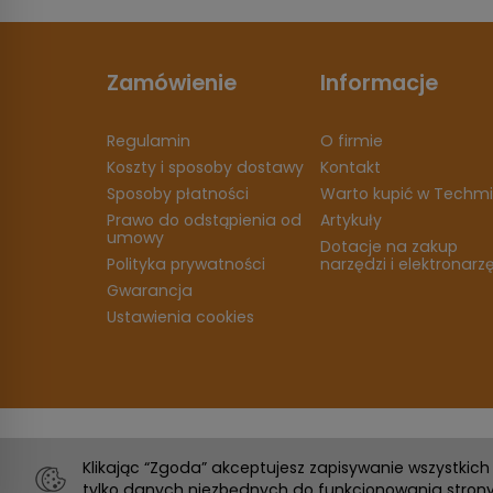
Zamówienie
Informacje
Regulamin
O firmie
Koszty i sposoby dostawy
Kontakt
Sposoby płatności
Warto kupić w Techmi
Prawo do odstąpienia od
Artykuły
umowy
Dotacje na zakup
Polityka prywatności
narzędzi i elektronarz
Gwarancja
Ustawienia cookies
Klikając “Zgoda” akceptujesz zapisywanie wszystkic
tylko danych niezbędnych do funkcjonowania strony.