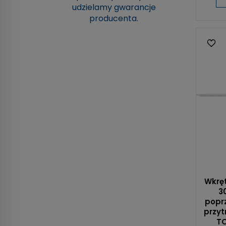
udzielamy gwarancje
producenta.
Wkręt
30
poprz
przy
TO