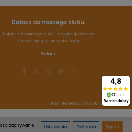
Dołącz do naszego klubu.
Dołącz do naszego klubu i otrzymuj ciekawe
informacje, promocje i rabaty.
Dołącz
Sklep internetowy SOTESHOP AI
acza zapisywanie
Ustawienia
Odmowa
Zgoda