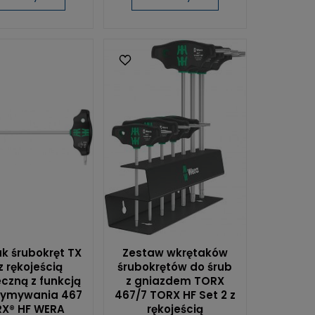
k śrubokręt TX
Zestaw wkrętaków
z rękojeścią
śrubokrętów do śrub
czną z funkcją
z gniazdem TORX
zymywania 467
467/7 TORX HF Set 2 z
X® HF WERA
rękojeścią