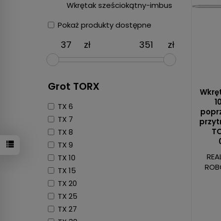
Wkrętak sześciokątny-imbus
Pokaż produkty dostępne
zł
zł
Grot TORX
Wkręt
1
TX 6
poprz
TX 7
przy
TO
TX 8
TX 9
REA
TX 10
ROB
TX 15
TX 20
TX 25
TX 27