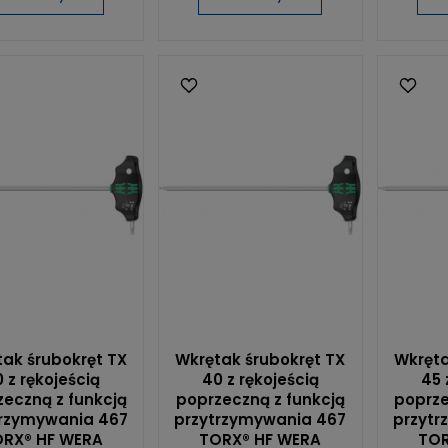
ak śrubokręt TX
Wkrętak śrubokręt TX
Wkręta
 z rękojeścią
40 z rękojeścią
45 
eczną z funkcją
poprzeczną z funkcją
poprze
trzymywania 467
przytrzymywania 467
przytr
RX® HF WERA
TORX® HF WERA
TOR