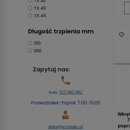
TX 30
TX 40
TX 45
Długość trzpienia mm
100
200
Zapytaj nas:
kom.
515 065 902
Poniedziałek-Piątek 7.00-15.00
Wkręt
7
poprz
sklep@techmiks.pl