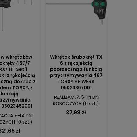
aw wkrętaków
Wkrętak śrubokręt TX
okręty 467/7
6 z rękojeścią
X® HF Set 1
poprzeczną z funkcją
ki z rękojeścią
przytrzymywania 467
czną do śrub z
TORX® HF WERA
dem TORX®, z
05023367001
funkcją
REALIZACJA 5-14 DNI
trzymywania
ROBOCZYCH
(0 szt.)
 05023452001
37,98 zł
ZACJA 5-14 DNI
CZYCH
(0 szt.)
321,65 zł