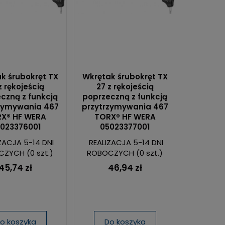
k śrubokręt TX
Wkrętak śrubokręt TX
z rękojeścią
27 z rękojeścią
czną z funkcją
poprzeczną z funkcją
zymywania 467
przytrzymywania 467
X® HF WERA
TORX® HF WERA
023376001
05023377001
ZACJA 5-14 DNI
REALIZACJA 5-14 DNI
CZYCH
(0 szt.)
ROBOCZYCH
(0 szt.)
45,74 zł
46,94 zł
o koszyka
Do koszyka