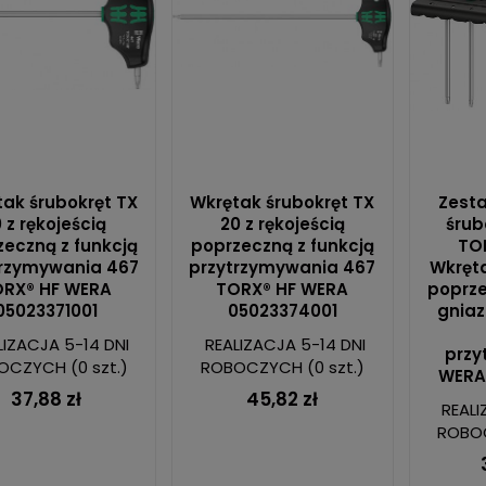
ak śrubokręt TX
Wkrętak śrubokręt TX
Zest
0 z rękojeścią
20 z rękojeścią
śrub
eczną z funkcją
poprzeczną z funkcją
TOR
trzymywania 467
przytrzymywania 467
Wkręta
RX® HF WERA
TORX® HF WERA
poprze
05023371001
05023374001
gniaz
LIZACJA 5-14 DNI
REALIZACJA 5-14 DNI
przy
OCZYCH
(0 szt.)
ROBOCZYCH
(0 szt.)
WERA
37,88 zł
45,82 zł
REALI
ROBO