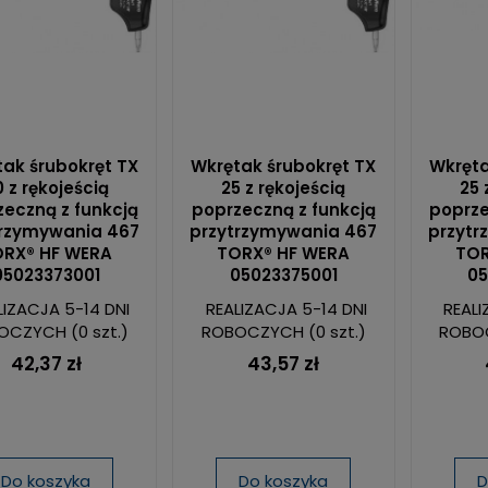
ak śrubokręt TX
Wkrętak śrubokręt TX
Wkręta
 z rękojeścią
25 z rękojeścią
25 
eczną z funkcją
poprzeczną z funkcją
poprze
trzymywania 467
przytrzymywania 467
przytr
RX® HF WERA
TORX® HF WERA
TOR
05023373001
05023375001
05
LIZACJA 5-14 DNI
REALIZACJA 5-14 DNI
REALI
OCZYCH
(0 szt.)
ROBOCZYCH
(0 szt.)
ROBO
42,37 zł
43,57 zł
Do koszyka
Do koszyka
D