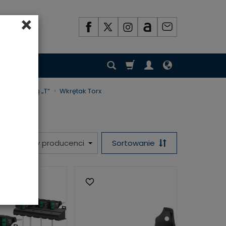
×
 poprzeczną „T“
Wkrętak Torx
Sortowanie