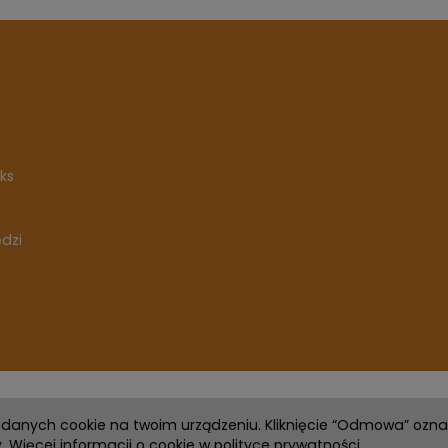
ks
ędzi
h danych cookie na twoim urządzeniu. Kliknięcie “Odmowa” ozn
 Więcej informacji o cookie w
polityce prywatności
.