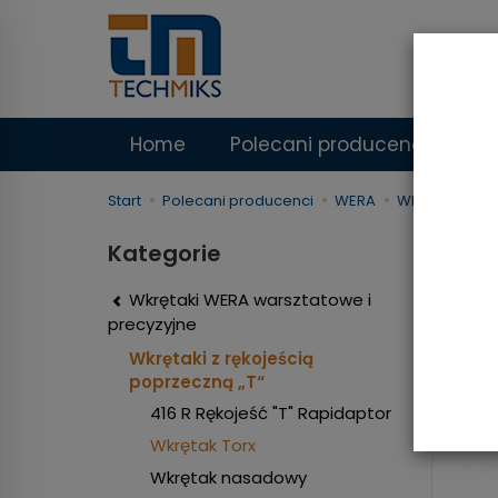
Intern
Realizu
Home
Polecani producenci
Na
Start
Polecani producenci
WERA
Wkrętaki Wer
Wkr
Kategorie
Wkrętaki WERA warsztatowe i
precyzyjne
Wkrętaki z rękojeścią
poprzeczną „T“
416 R Rękojeść "T" Rapidaptor
Wkrętak Torx
Wkrętak nasadowy