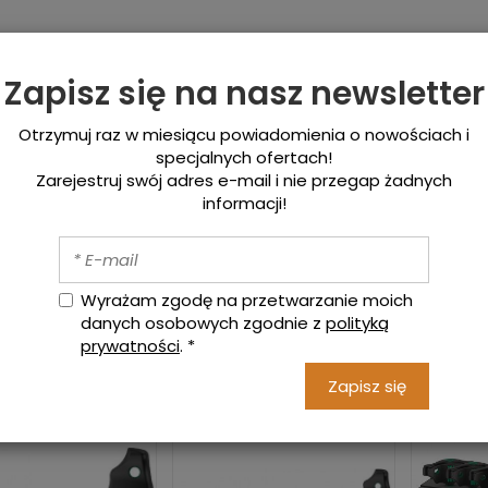
etowy sklep z narzędziami Bydgoszcz - Techmiks.pl
jemy dostawy na terenie całej Polski.
Zapisz się na nasz newsletter
Otrzymuj raz w miesiącu powiadomienia o nowościach i
rzędzia Ręczne
Pomiarowe
Skrawające
specjalnych ofertach!
Zarejestruj swój adres e-mail i nie przegap żadnych
a
Wkrętaki WERA warsztatowe i precyzyjne
Wkrętaki z rękojeścią
informacji!
ętak Torx
Wyrażam zgodę na przetwarzanie moich
danych osobowych zgodnie z
polityką
prywatności
.
*
Zapisz się