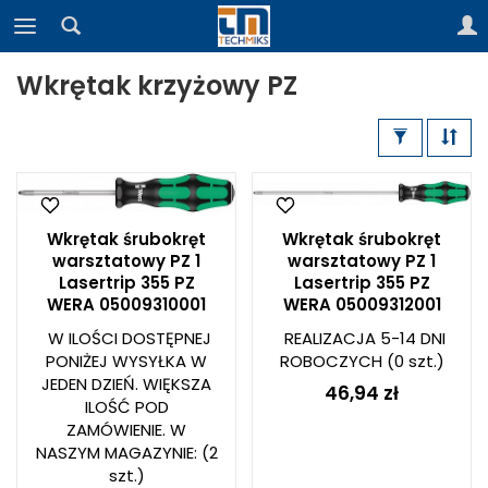
Wkrętak krzyżowy PZ
Wkrętak śrubokręt
Wkrętak śrubokręt
warsztatowy PZ 1
warsztatowy PZ 1
Lasertrip 355 PZ
Lasertrip 355 PZ
WERA 05009310001
WERA 05009312001
W ILOŚCI DOSTĘPNEJ
REALIZACJA 5-14 DNI
PONIŻEJ WYSYŁKA W
ROBOCZYCH
(0 szt.)
JEDEN DZIEŃ. WIĘKSZA
46,94 zł
ILOŚĆ POD
ZAMÓWIENIE. W
NASZYM MAGAZYNIE:
(2
szt.)