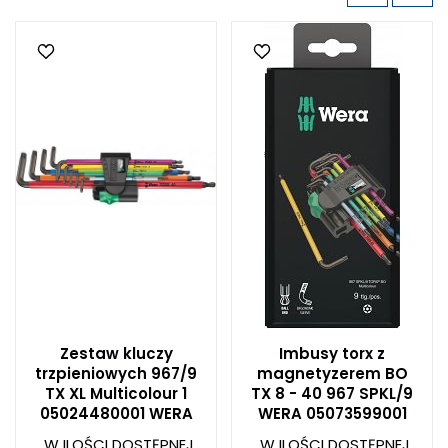
Zestaw kluczy
Imbusy torx z
trzpieniowych 967/9
magnetyzerem BO
TX XL Multicolour 1
TX 8 - 40 967 SPKL/9
05024480001 WERA
WERA 05073599001
W ILOŚCI DOSTĘPNEJ
W ILOŚCI DOSTĘPNEJ