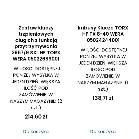
Zestaw kluczy
Imbusy Klucze TORX
trzpieniowych
HF TX 8-40 WERA
długich z funkcją
05024244001
przytrzymywania
W ILOŚCI DOSTĘPNEJ
3967/9 SXL HF TORX
PONIŻEJ WYSYŁKA W
WERA 05022689001
JEDEN DZIEŃ. WIĘKSZA
W ILOŚCI DOSTĘPNEJ
ILOŚĆ POD
PONIŻEJ WYSYŁKA W
ZAMÓWIENIE. W
JEDEN DZIEŃ. WIĘKSZA
NASZYM MAGAZYNIE:
(1
ILOŚĆ POD
szt.)
ZAMÓWIENIE. W
138,71 zł
NASZYM MAGAZYNIE:
(2
szt.)
214,60 zł
Do koszyka
Do koszyka