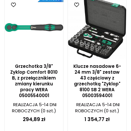
Grzechotka 3/8"
Klucze nasadowe 6-
Zyklop Comfort 8010
24 mm 3/8" zestaw
B, z przełącznikiem
43 częściowy z
zmiany kierunku
grzechotką "Zyklop"
pracy WERA
8100 SB 2 WERA
05005540001
05003594001
REALIZACJA 5-14 DNI
REALIZACJA 5-14 DNI
ROBOCZYCH
(0 szt.)
ROBOCZYCH
(0 szt.)
294,89 zł
1 354,77 zł