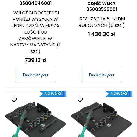
05004046001
część WERA
05003536001
W ILOŚCI DOSTĘPNEJ
REALIZACJA 5-14 DNI
PONIŻEJ WYSYŁKA W
ROBOCZYCH
(0 szt.)
JEDEN DZIEŃ. WIĘKSZA
ILOŚĆ POD
1 436,30 zł
ZAMÓWIENIE. W
NASZYM MAGAZYNIE:
(1
szt.)
739,13 zł
Do koszyka
Do koszyka