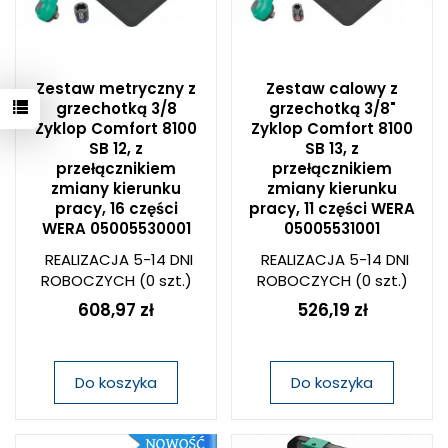
Zestaw metryczny z
Zestaw calowy z
grzechotką 3/8
grzechotką 3/8"
Zyklop Comfort 8100
Zyklop Comfort 8100
SB 12, z
SB 13, z
przełącznikiem
przełącznikiem
zmiany kierunku
zmiany kierunku
pracy, 16 części
pracy, 11 części WERA
WERA 05005530001
05005531001
REALIZACJA 5-14 DNI
REALIZACJA 5-14 DNI
ROBOCZYCH
(0 szt.)
ROBOCZYCH
(0 szt.)
608,97 zł
526,19 zł
Do koszyka
Do koszyka