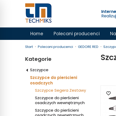
Intern
Realizu
Home
Polecani producenci
Na
Start
Polecani producenci
GEDORE RED
Szczyp
Szc
Kategorie
Szczypce
Szczypce do pierścieni
osadczych
Szczypce Segera Zestawy
Szczypce do pierścieni
osadczych wewnętrznych
Szczypce do pierścieni
osadczych zewnętrznych