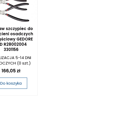
aw szczypiec do
cieni osadczych
ęściowy GEDORE
D R28002004
3301156
LIZACJA 5-14 DNI
OCZYCH
(0 szt.)
166,05 zł
Do koszyka