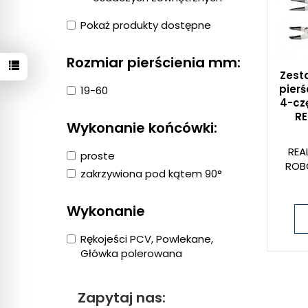
Pokaż produkty dostępne
Rozmiar pierścienia mm:
Zest
pierś
19-60
4-cz
RE
Wykonanie końcówki:
REA
proste
ROB
zakrzywiona pod kątem 90°
Wykonanie
Rękojeści PCV, Powlekane,
Główka polerowana
Zapytaj nas: