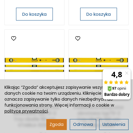
Do koszyka
Do koszyka
Klikając “Zgoda” akceptujesz zapisywanie wszystkich
danych cookie na twoim urządzeniu. Kliknięcie “Odmowa”
oznacza zapisywanie tylko danych niezbędnych do
funkcjonowania strony. Więcej informacji o cookie w
Poziomica klasyczna
Poziomica klasyczna
polityce prywatności
.
obrotowa typ70-2
obrotowa typ70-2
Trzy Libelle 90 cm
Trzy Libelle 100 cm
Zgoda
Odmowa
Ustawienia
STABILA 02327
STABILA 14189