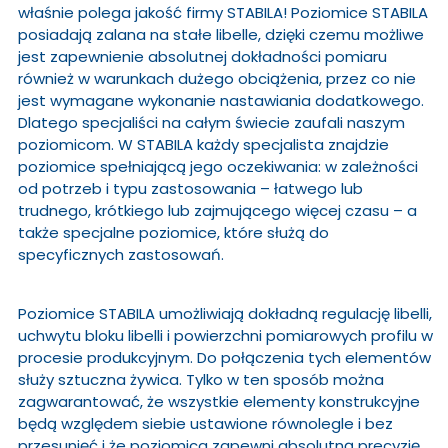
właśnie polega jakość firmy STABILA! Poziomice STABILA
posiadają zalana na stałe libelle, dzięki czemu możliwe
jest zapewnienie absolutnej dokładności pomiaru
również w warunkach dużego obciążenia, przez co nie
jest wymagane wykonanie nastawiania dodatkowego.
Dlatego specjaliści na całym świecie zaufali naszym
poziomicom. W STABILA każdy specjalista znajdzie
poziomice spełniającą jego oczekiwania: w zależności
od potrzeb i typu zastosowania – łatwego lub
trudnego, krótkiego lub zajmującego więcej czasu – a
także specjalne poziomice, które służą do
specyficznych zastosowań.
Poziomice STABILA umożliwiają dokładną regulację libelli,
uchwytu bloku libelli i powierzchni pomiarowych profilu w
procesie produkcyjnym. Do połączenia tych elementów
służy sztuczna żywica. Tylko w ten sposób można
zagwarantować, że wszystkie elementy konstrukcyjne
będą względem siebie ustawione równolegle i bez
przesunięć i że poziomica zapewni absolutną precyzję