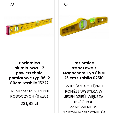
Poziomica
Poziomica
aluminiowa - 2
trapezowa z
powierzchnie
Magnesem Typ 81SM
pomiarowe typ 96-2
25 cm Stabila 02510
80cm Stabila 15227
W ILOŚCI DOSTĘPNEJ
REALIZACJA 5-14 DNI
PONIŻEJ WYSYŁKA W
ROBOCZYCH
(0 szt.)
JEDEN DZIEŃ. WIĘKSZA
ILOŚĆ POD
231,82 zł
ZAMÓWIENIE. W
NASZYM MAGAZYNIE:
(3