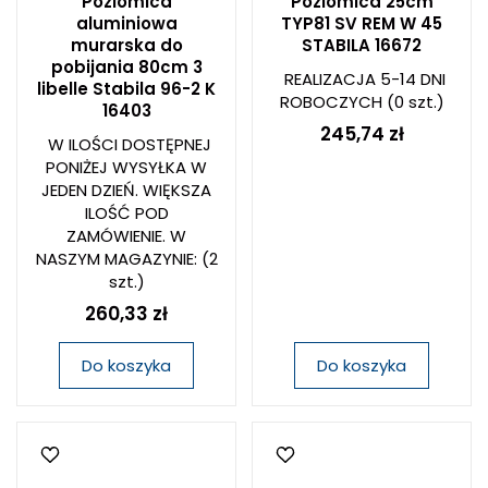
Poziomica
Poziomica 25cm
aluminiowa
TYP81 SV REM W 45
murarska do
STABILA 16672
pobijania 80cm 3
REALIZACJA 5-14 DNI
libelle Stabila 96-2 K
ROBOCZYCH
(0 szt.)
16403
245,74 zł
W ILOŚCI DOSTĘPNEJ
PONIŻEJ WYSYŁKA W
JEDEN DZIEŃ. WIĘKSZA
ILOŚĆ POD
ZAMÓWIENIE. W
NASZYM MAGAZYNIE:
(2
szt.)
260,33 zł
Do koszyka
Do koszyka