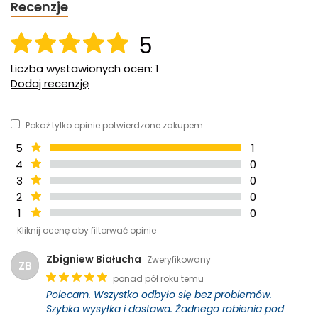
Recenzje
5
Liczba wystawionych ocen: 1
Dodaj recenzję
Pokaż tylko opinie potwierdzone zakupem
5
1
4
0
3
0
2
0
1
0
Kliknij ocenę aby filtorwać opinie
Zbigniew Białucha
Zweryfikowany
ZB
ponad pół roku temu
Polecam. Wszystko odbyło się bez problemów.
Szybka wysyłka i dostawa. Żadnego robienia pod