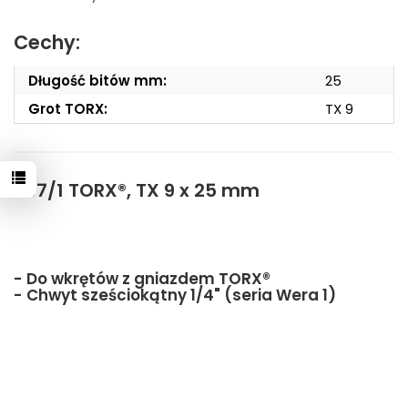
Cechy:
Długość bitów mm:
25
Grot TORX:
TX 9
867/1 TORX®, TX 9 x 25 mm
- Do wkrętów z gniazdem TORX®
- Chwyt sześciokątny 1/4" (seria Wera 1)