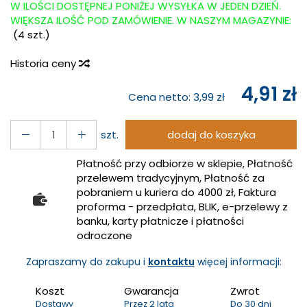
W ILOŚCI DOSTĘPNEJ PONIŻEJ WYSYŁKA W JEDEN DZIEŃ.
WIĘKSZA ILOŚĆ POD ZAMÓWIENIE. W NASZYM MAGAZYNIE:
(
4
szt.)
Historia ceny
4,91 zł
Cena netto:
3,99 zł
szt.
dodaj do koszyka
Płatność przy odbiorze w sklepie, Płatność
przelewem tradycyjnym, Płatność za
pobraniem u kuriera do 4000 zł, Faktura
proforma - przedpłata, BLIK, e-przelewy z
banku, karty płatnicze i płatności
odroczone
Zapraszamy do zakupu i
kontaktu
więcej informacji:
Koszt
Gwarancja
Zwrot
Dostawy
Przez 2 lata
Do 30 dni