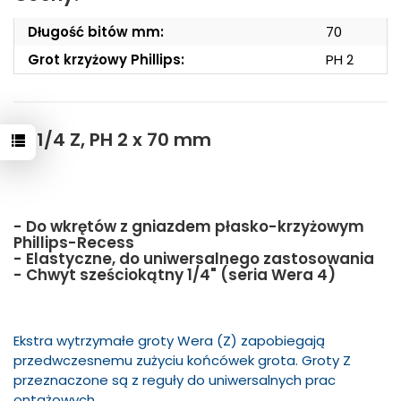
Długość bitów mm:
70
Grot krzyżowy Phillips:
PH 2
851/4 Z, PH 2 x 70 mm
- Do wkrętów z gniazdem płasko-krzyżowym
Phillips-Recess
- Elastyczne, do uniwersalnego zastosowania
- Chwyt sześciokątny 1/4" (seria Wera 4)
Ekstra wytrzymałe groty Wera (Z) zapobiegają
przedwczesnemu zużyciu końcówek grota. Groty Z
przeznaczone są z reguły do uniwersalnych prac
ontażowych.