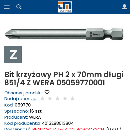
Bit krzyżowy PH 2 x 70mm długi
851/4 Z WERA 05059770001
Obserwuj produkt:
Dodaj recenzję:
Kod:
059770
Sprzedano:
16 szt.
Producent:
WERA
Kod producenta:
4013288013804
Dostępność:
REALIZACJA 5-14 DNI ROBOCZYCH
(
0
szt.)