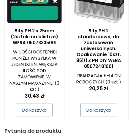
Bity PH 2 x 25mm
Bity PH 2
(2sztuki na blistrze)
standardowe, do
WERA 05073335001
zastosowań
uniwersalnych.
W ILOŚCI DOSTĘPNEJ
Opakowanie 10szt.
PONIŻEJ WYSYŁKA W
851/1 Z PH DIY WERA
JEDEN DZIEŃ. WIĘKSZA
05072401001
ILOŚĆ POD
REALIZACJA 5-14 DNI
ZAMÓWIENIE. W
ROBOCZYCH
(0 szt.)
NASZYM MAGAZYNIE:
(3
20,25 zł
szt.)
30,43 zł
Do koszyka
Do koszyka
Pytania do produktu