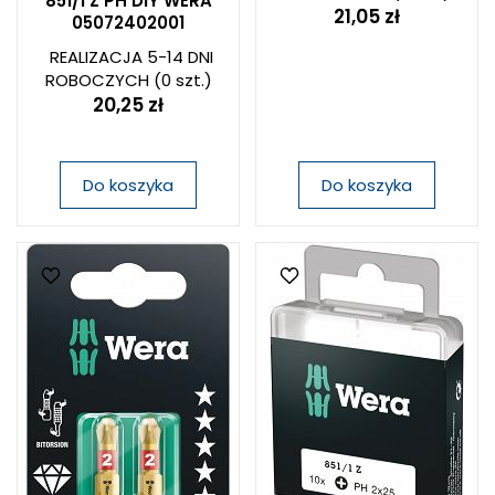
851/1 Z PH DIY WERA
21,05 zł
05072402001
REALIZACJA 5-14 DNI
ROBOCZYCH
(0 szt.)
20,25 zł
Do koszyka
Do koszyka