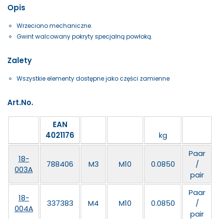
Opis
Wrzeciono mechaniczne.
Gwint walcowany pokryty specjalną powłoką.
Zalety
Wszystkie elementy dostępne jako części zamienne
Art.No.
EAN
4021176
kg
Paar
18-
788406
M3
M10
0.0850
/
003A
pair
Paar
18-
337383
M4
M10
0.0850
/
004A
pair