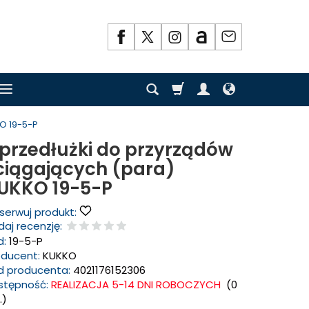
O 19-5-P
 przedłużki do przyrządów
ciągających (para)
UKKO 19-5-P
serwuj produkt:
aj recenzję:
d:
19-5-P
oducent:
KUKKO
d producenta:
4021176152306
stępność:
REALIZACJA 5-14 DNI ROBOCZYCH
(
0
.)