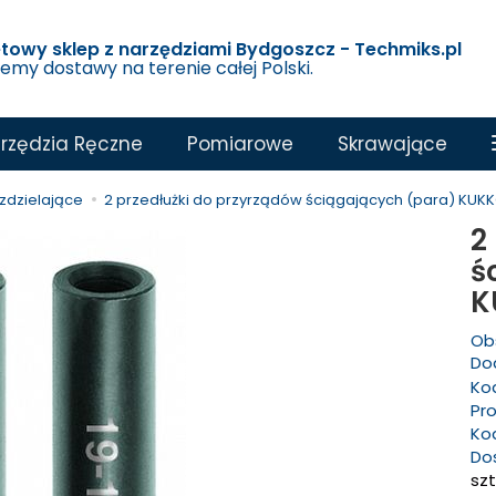
etowy sklep z narzędziami Bydgoszcz - Techmiks.pl
jemy dostawy na terenie całej Polski.
rzędzia Ręczne
Pomiarowe
Skrawające
zdzielające
2 przedłużki do przyrządów ściągających (para) KUKK
2
ś
K
Ob
Dod
Ko
Pr
Ko
Do
szt