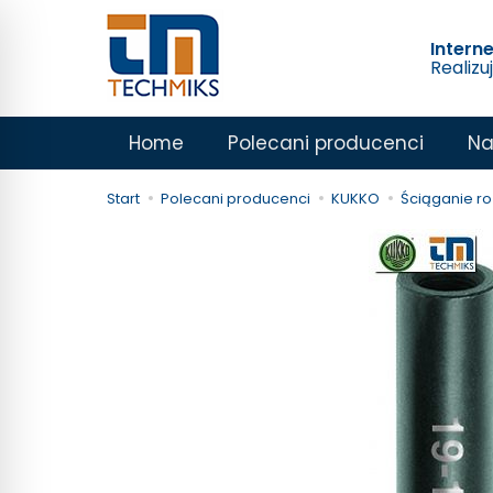
Intern
Realizu
Home
Polecani producenci
Na
Start
Polecani producenci
KUKKO
Ściąganie ro