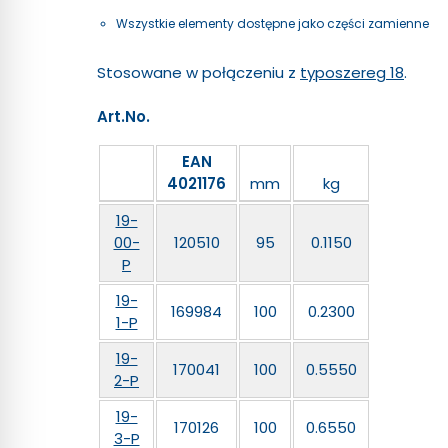
Wszystkie elementy dostępne jako części zamienne
Stosowane w połączeniu z
typoszereg 18
.
Art.No.
EAN
4021176
mm
kg
19-
00-
120510
95
0.1150
P
19-
169984
100
0.2300
1-P
19-
170041
100
0.5550
2-P
19-
170126
100
0.6550
3-P